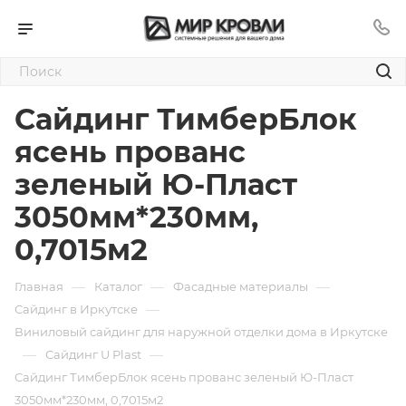
Сайдинг ТимберБлок
ясень прованс
зеленый Ю-Пласт
3050мм*230мм,
0,7015м2
—
—
—
Главная
Каталог
Фасадные материалы
—
Сайдинг в Иркутске
Виниловый сайдинг для наружной отделки дома в Иркутске
—
—
Сайдинг U Plast
Сайдинг ТимберБлок ясень прованс зеленый Ю-Пласт
3050мм*230мм, 0,7015м2