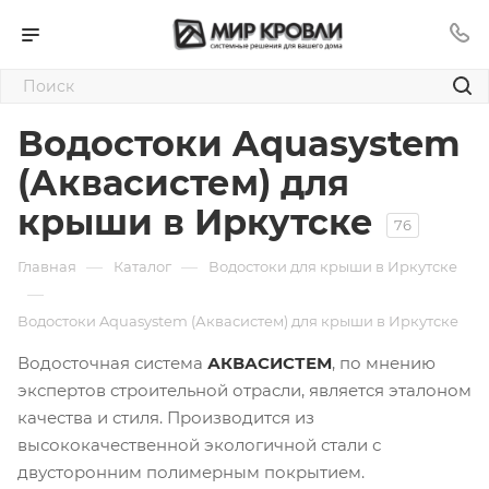
Водостоки Aquasystem
(Аквасистем) для
крыши в Иркутске
76
—
—
Главная
Каталог
Водостоки для крыши в Иркутске
—
Водостоки Aquasystem (Аквасистем) для крыши в Иркутске
Водосточная система
АКВАСИСТЕМ
, по мнению
экспертов строительной отрасли, является эталоном
качества и стиля. Производится из
высококачественной экологичной стали с
двусторонним полимерным покрытием.