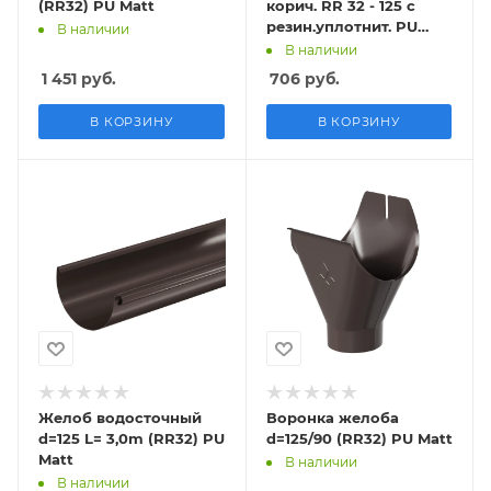
(RR32) PU Matt
корич. RR 32 - 125 с
резин.уплотнит. PU
В наличии
Matt
В наличии
1 451
руб.
706
руб.
В КОРЗИНУ
В КОРЗИНУ
Желоб водосточный
Воронка желоба
d=125 L= 3,0m (RR32) PU
d=125/90 (RR32) PU Matt
Matt
В наличии
В наличии