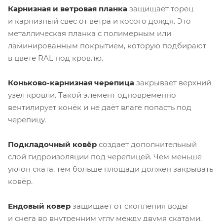
Карнизная и ветровая планка
защищает торец
и карнизный свес от ветра и косого дождя. Это
металлическая планка с полимерным или
ламинированным покрытием, которую подбирают
в цвете RAL под кровлю.
Коньково-карнизная
черепица
закрывает верхний
узел кровли. Такой элемент одновременно
вентилирует конёк и не даёт влаге попасть под
черепицу.
Подкладочный ковёр
создает дополнительный
слой гидроизоляции под черепицей. Чем меньше
уклон ската, тем больше площади должен закрывать
ковёр.
Ендовый ковер
защищает от скопления воды
и снега во внутренним углу между двумя скатами.