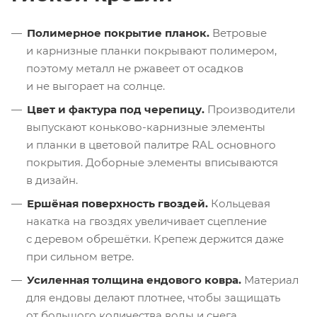
Полимерное покрытие планок.
Ветровые
и карнизные планки покрывают полимером,
поэтому металл не ржавеет от осадков
и не выгорает на солнце.
Цвет и фактура под черепицу.
Производители
выпускают
коньково-карнизные
элементы
и планки в цветовой палитре RAL основного
покрытия. Доборные элементы вписываются
в дизайн.
Ершёная поверхность гвоздей.
Кольцевая
накатка на гвоздях увеличивает сцепление
с деревом обрешётки. Крепеж держится даже
при сильном ветре.
Усиленная толщина ендового ковра.
Материал
для ендовы делают плотнее, чтобы защищать
от большого количества воды и снега.