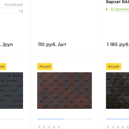
Бархат RAL
Roofshield
В наличи
1.8
.
/рул
110
руб.
/шт
1 185
руб
ия
Акция
Акция