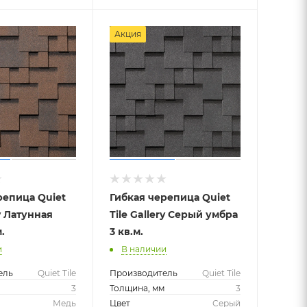
Акция
репица Quiet
Гибкая черепица Quiet
ry Латунная
Tile Gallery Серый умбра
.
3 кв.м.
и
В наличии
ель
Quiet Tile
Производитель
Quiet Tile
м
3
Толщина, мм
3
Медь
Цвет
Серый