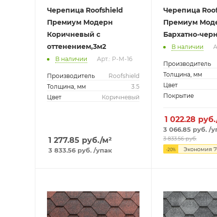
Черепица Roofshield
Черепица Roof
Премиум Модерн
Премиум Мод
Коричневый с
Бархатно-чер
оттенением,3м2
В наличии
А
В наличии
Арт.: Р-М-16
Производитель
Толщина, мм
Производитель
Roofshield
Цвет
Толщина, мм
3.5
Покрытие
Цвет
Коричневый
1 022.28
руб.
3 066.85
руб.
/у
3 833.56
руб.
1 277.85
руб./м²
Экономия
7
3 833.56
руб.
/упак
-
20
%