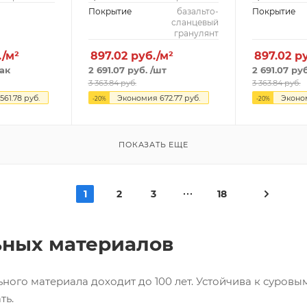
Покрытие
базальто-
Покрытие
сланцевый
гранулянт
./м²
897.02
руб./м²
897.02
р
ак
2 691.07
руб.
/шт
2 691.07
руб
3 363.84
руб.
3 363.84
руб.
 561.78
руб.
Экономия
672.77
руб.
Экон
-
20
%
-
20
%
ПОКАЗАТЬ ЕЩЕ
1
2
3
18
ьных материалов
ного материала доходит до 100 лет. Устойчива к суров
ть.