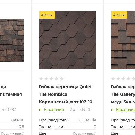
Акция
Акция
ица
Гибкая черепица Quiet
Гибкая че
nt темная
Tile Rombica
Tile Galle
Коричневый /арт 103-10
медь 3кв.м
рт.: 10197
В наличии
Арт.: 103-10
В наличи
Katepal
Производитель
Quiet Tile
Производит
3.5
Толщина, мм
3
Толщина, м
Коричневый
Цвет
Коричневый
Цвет