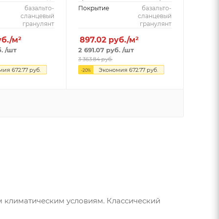
базальто-
Покрытие
базальто-
сланцевый
сланцевый
гранулянт
гранулянт
уб./м²
897.02
руб./м²
.
/шт
2 691.07
руб.
/шт
3 363.84
руб.
омия
672.77
руб.
Экономия
672.77
руб.
-
20
%
ым климатическим условиям. Классический