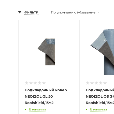
По умолчанию (убывание)
ФИЛЬТР
Подкладочный ковер
Подкладочный
NEOIZOL GL 50
NEOIZOL OS Э
Roofshield,15м2
Roofshield,15м
В наличии
В наличии