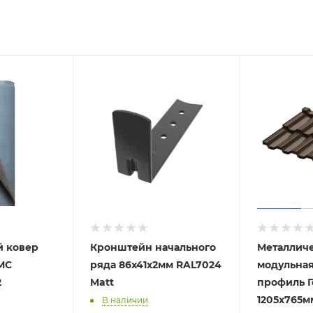
 ковер
Кронштейн начального
Металлич
МС
ряда 86х41х2мм RAL7024
модульна
2
Matt
профиль Г
1205х765м
В наличии