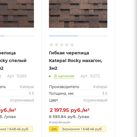
репица
Гибкая черепица
ocky спелый
Katepal Rocky махагон,
м2
3м2
и
Арт.: 10263
В наличии
Арт.: 10272
ель
Katepal
Производитель
Katepal
м
3.5
Толщина, мм
3.5
Коричневый
Цвет
Коричневый
руб./м²
2 197.95
руб./м²
б.
/упак
6 593.84
руб.
/упак
8 242.30
руб.
омия
1 648.46
руб.
Экономия
1 648.46
руб.
-
20
%