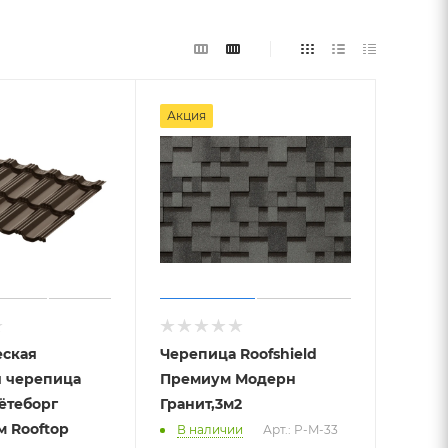
Акция
еская
Черепица Roofshield
я черепица
Премиум Модерн
ётеборг
Гранит,3м2
м Rooftop
В наличии
Арт.: P-M-33