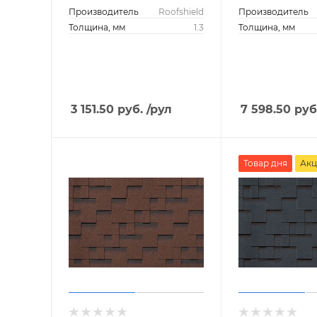
Производитель
Roofshield
Производитель
Толщина, мм
1.3
Толщина, мм
3 151.50
руб.
/рул
7 598.50
руб
Товар дня
Акц