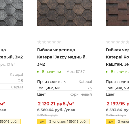
ица
Гибкая черепица
Гибкая че
серый, 3м2
Katepal Jazzy медный,
Katepal R
3м2
каштан, 3
рт.: 10184
В наличии
Арт.: 10187
В наличи
Katepal
3.5
Производитель
Katepal
Производит
Серый
Толщина, мм
3.5
Толщина, м
Цвет
Коричневый
Цвет
/м²
2 120.21
руб./м²
2 197.95
пак
6 360.64
руб.
/упак
6 593.84
ру
7 950.80
руб.
8 242.30
руб.
 590.16
руб.
Экономия
1 590.16
руб.
Экон
-
20
%
-
20
%