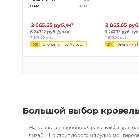
Цвет
Серый
2 865.65
руб./м²
2 865.65
руб
6 247.12
руб.
/упак
6 247.12
руб.
/уп
7 808.90
руб.
7 808.90
руб.
Экономия
1 561.78
руб.
Экономия
1
-
20
%
-
20
%
Большой выбор кровел
Натуральная черепица. Срок службы кровель
дизайн. Но стоит дорого и трудно монтирова