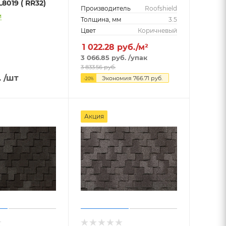
8019 ( RR32)
Производитель
Roofshield
и
Толщина, мм
3.5
Цвет
Коричневый
1 022.28
руб./м²
3 066.85
руб.
/упак
3 833.56
руб.
.
/шт
Экономия
766.71
руб.
-
20
%
Акция