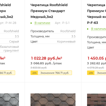
shield
Черепица Roofshield
Черепица 
ерн
Премиум Стандарт
Премиум
ный,3м2
Медный,3м2
Черный ян
P-F-63
рт.: Р-М-28
В наличии
Арт.: P-S-1
В наличи
Roofshield
Производитель
Roofshield
3.5
Толщина, мм
3.5
Производит
Серый
Цвет
Коричневый
Толщина, м
базальтовый
Цвет
гранулянт
/м²
1 022.28
руб./м²
1 450.05
пак
3 066.85
руб.
/упак
3 262.62
ру
3 833.56
руб.
4 078.28
руб.
66.71
руб.
Экономия
766.71
руб.
Экон
-
20
%
-
20
%