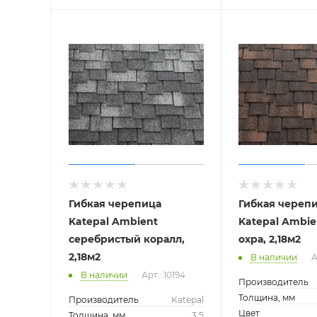
Гибкая черепица
Гибкая череп
Katepal Ambient
Katepal Ambie
серебристый коралл,
охра, 2,18м2
2,18м2
В наличии
А
В наличии
Арт.: 10194
Производитель
Толщина, мм
Производитель
Katepal
Цвет
Толщина, мм
3.5