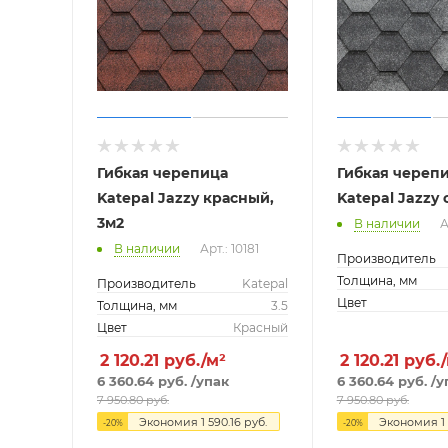
Гибкая черепица
Гибкая череп
Katepal Jazzy красный,
Katepal Jazzy 
3м2
В наличии
А
В наличии
Арт.: 10181
Производитель
Толщина, мм
Производитель
Katepal
Цвет
Толщина, мм
3.5
Цвет
Красный
2 120.21
руб./м²
2 120.21
руб.
6 360.64
руб.
/упак
6 360.64
руб.
/у
7 950.80
руб.
7 950.80
руб.
Экономия
1 590.16
руб.
Экономия
1
-
20
%
-
20
%