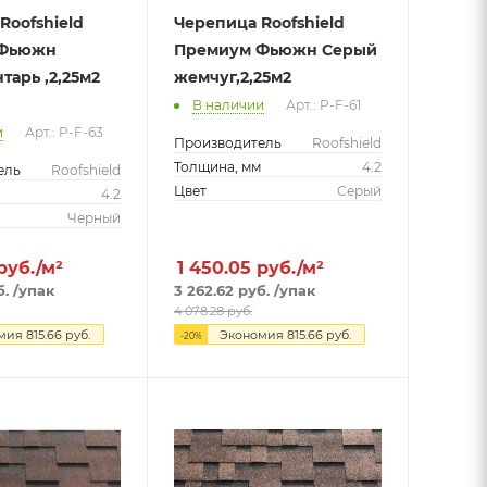
Roofshield
Черепица Roofshield
 Фьюжн
Премиум Фьюжн Серый
тарь ,2,25м2
жемчуг,2,25м2
В наличии
Арт.: P-F-61
и
Арт.: P-F-63
Производитель
Roofshield
Толщина, мм
4.2
ель
Roofshield
Цвет
Серый
м
4.2
Черный
руб./м²
1 450.05
руб./м²
б.
/упак
3 262.62
руб.
/упак
4 078.28
руб.
омия
815.66
руб.
Экономия
815.66
руб.
-
20
%