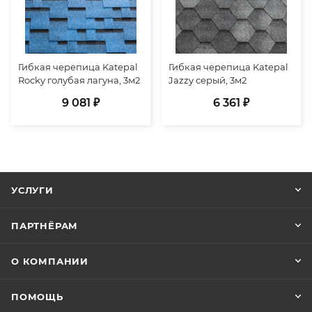
Гибкая черепица Katepal
Гибкая черепица Katepal
Rocky голубая лагуна, 3м2
Jazzy серый, 3м2
9 081 ₽
6 361 ₽
УСЛУГИ
ПАРТНЁРАМ
О КОМПАНИИ
ПОМОЩЬ