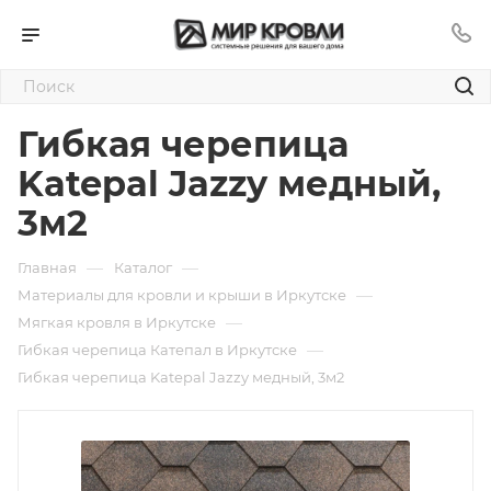
Гибкая черепица
Katepal Jazzy медный,
3м2
—
—
Главная
Каталог
—
Материалы для кровли и крыши в Иркутске
—
Мягкая кровля в Иркутске
—
Гибкая черепица Катепал в Иркутске
Гибкая черепица Katepal Jazzy медный, 3м2