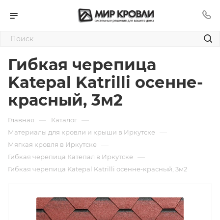
Гибкая черепица
Katepal Katrilli осенне-
красный, 3м2
—
—
Главная
Каталог
—
Материалы для кровли и крыши в Иркутске
—
Мягкая кровля в Иркутске
—
Гибкая черепица Катепал в Иркутске
Гибкая черепица Katepal Katrilli осенне-красный, 3м2