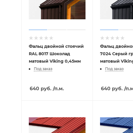
Фальц двойной стоячий
Фальц двойно
RAL 8017 Шоколад
7024 Серый г
матовый Viking 0,45мм
матовый Vikin
Под заказ
Под заказ
640
руб.
/п.м.
640
руб.
/п.м