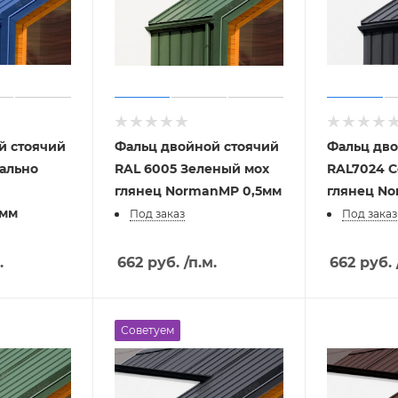
й стоячий
Фальц двойной стоячий
Фальц дво
нально
RAL 6005 Зеленый мох
RAL7024 
глянец NormanMP 0,5мм
глянец N
5мм
Под заказ
Под заказ
.
662
руб.
/п.м.
662
руб.
Советуем