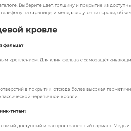
талоге. Выберите цвет, толщину и покрытие из доступны
о телефону на странице, и менеджер уточнит сроки, объём
цевой кровле
я фальца?
рным креплением. Для
клик-фальца
с самозащёлкивающимс
отверстий в покрытии, отсюда более высокая герметич
классической черепичной кровли.
инк-титан
?
самый доступный и распространённый вариант. Медь и