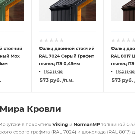
й стоячий
Фальц двойной стоячий
Фальц дво
еный Мох
RAL 7024 Серый Графит
RAL 8017 
5мм
глянец ПЭ 0,45мм
глянец ПЭ
Под заказ
Под заказ
.
573
руб.
/п.м.
573
руб.
 Мира Кровли
 Иркутске в покрытиях
Viking
и
NormanMP
толщиной 0,45 
ского серого графита (RAL 7024) и шоколада (RAL 8017) д