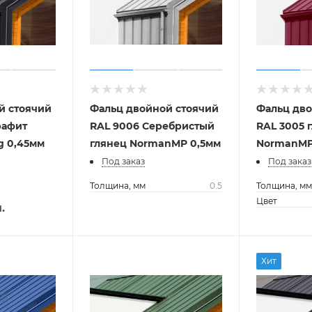
й стоячий
Фальц двойной стоячий
Фальц дво
рафит
RAL 9006 Серебристый
RAL 3005 
g 0,45мм
глянец NormanMP 0,5мм
NormanMP
Под заказ
Под заказ
Толщина, мм
0.5
Толщина, м
Цвет
.
Хит