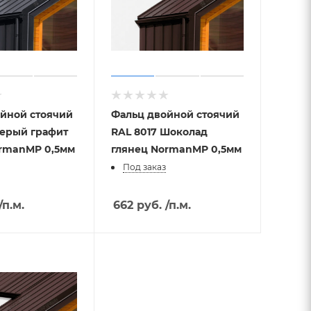
йной стоячий
Фальц двойной стоячий
Серый графит
RAL 8017 Шоколад
ormanMP 0,5мм
глянец NormanMP 0,5мм
Под заказ
/п.м.
662
руб.
/п.м.