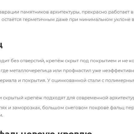
аврации памятников архитектуры, прекрасно работает в
остаётся герметичным даже при минимальном уклоне в 3
ц
ит без отверстий, крепёж скрыт под покрытием и не ко
 где металлочерепица или профнастил уже неэффективны,
ериала и покрытия. У оцинкованной стали с полимерным
 скрытый крепёж подходят для современной архитектур
ях и заморозках, большом снеговом покрове фальц пер
и.