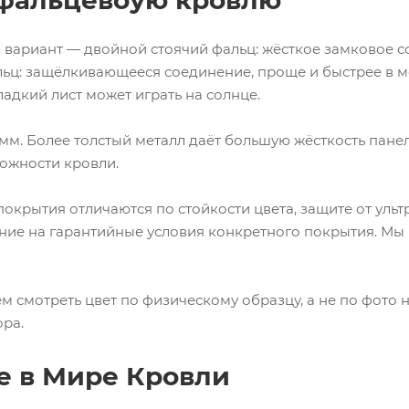
ь фальцевоую кровлю
вариант — двойной стоячий фальц: жёсткое замковое с
льц
: защёлкивающееся соединение, проще и быстрее в мо
ладкий лист может играть на солнце.
5 мм. Более толстый металл даёт большую жёсткость пане
ложности кровли.
крытия отличаются по стойкости цвета, защите от ульт
ние на гарантийные условия конкретного покрытия. М
м смотреть цвет по физическому образцу, а не по фото 
ора.
е в Мире Кровли