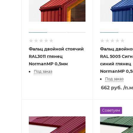
Фальц двойной стоячий
Фальц двойно
RAL3011 глянец
RAL 5005 Сиг
NormanMP 0,5мм
синий глянец
NormanMP 0,
Под заказ
Под заказ
662
руб.
/п.м
Советуем