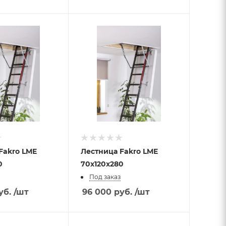
Лестница Fakro LME
0
70х120х280
Под заказ
уб.
/шт
96 000
руб.
/шт