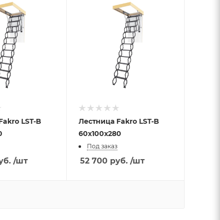
Лестница Fakro LST-B
0
60х100х280
Под заказ
уб.
/шт
52 700
руб.
/шт