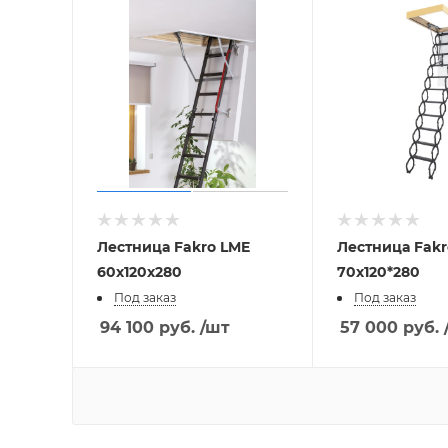
Лестница Fakro LME
Лестница Fakro LST-B
60х120х280
70х120*280
Под заказ
Под заказ
94 100
руб.
/шт
57 000
руб.