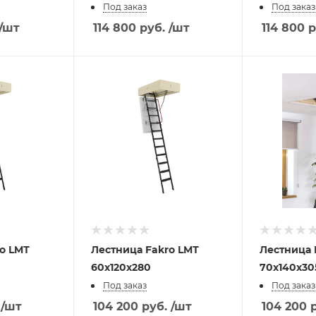
Под заказ
Под заказ
/шт
114 800
руб.
/шт
114 800
р
Лестница Fakro LMТ
Лестница Fakro LME
60х120х280
70х140х30
Под заказ
Под заказ
/шт
104 200
руб.
/шт
104 200
р