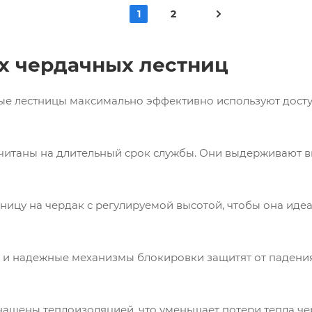
1
2
х чердачных лестниц
е лестницы максимально эффективно используют досту
читаны на длительный срок службы. Они выдерживают в
ицу на чердак с регулируемой высотой, чтобы она идеа
 и надежные механизмы блокировки защитят от падения.
щены теплоизоляцией, что уменьшает потери тепла чер