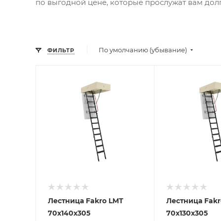
по выгодной цене, которые прослужат вам долг
По умолчанию (убывание)
ФИЛЬТР
Лестница Fakro LMТ
Лестница Fakro LMТ
70х140х305
70х130х305