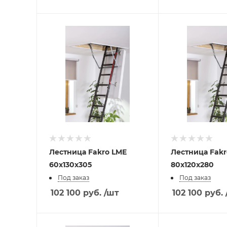
Лестница Fakro LME
Лестница Fakro LME
60х130х305
80х120х280
Под заказ
Под заказ
102 100
руб.
/шт
102 100
руб.