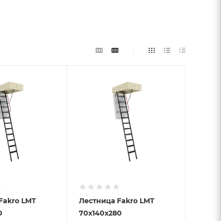
Лестница Fakro LMТ
0
70х140х280