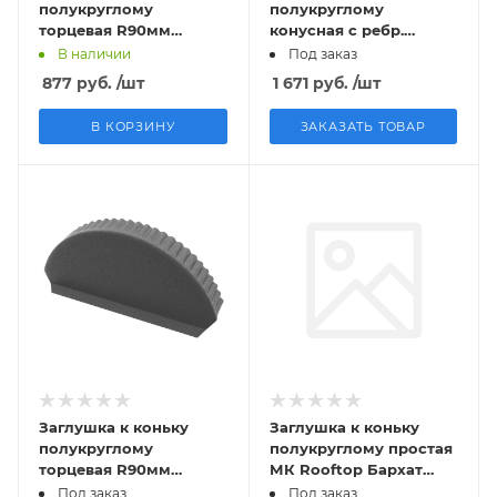
полукруглому
полукруглому
торцевая R90мм
конусная с ребр.
Rooftop Бархат
R90мм Rooftop БАРХАТ
В наличии
Под заказ
RAL7024 PE 0,5мм
(Matt) RAL9005 PE
877
руб.
/шт
1 671
руб.
/шт
Zn180
0,5мм Zn180
В КОРЗИНУ
ЗАКАЗАТЬ ТОВАР
Заглушка к коньку
Заглушка к коньку
полукруглому
полукруглому простая
торцевая R90мм
МК Rooftop Бархат
Rooftop Бархат
RAL7024 PE 0,5мм
Под заказ
Под заказ