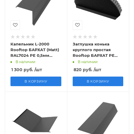
Капельник L-2000
Заглушка конька
Rooftop БАРХАТ (Matt)
круглого простая
RAL7024 PE 0,5мм
Rooftop БАРХАТ PE
Zn180 МК
RAL9005 00,5мм Zn180
В наличии
В наличии
МК
1 300
руб.
/шт
820
руб.
/шт
В КОРЗИНУ
В КОРЗИНУ