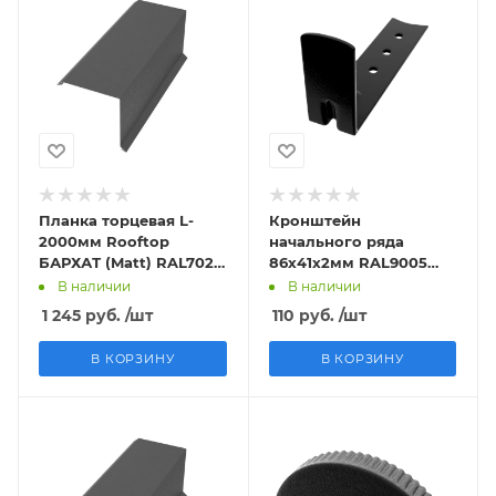
Планка торцевая L-
Кронштейн
2000мм Rooftop
начального ряда
БАРХАТ (Matt) RAL7024
86х41х2мм RAL9005
PE 0,5мм Zn180 МК
Matt
В наличии
В наличии
1 245
руб.
/шт
110
руб.
/шт
В КОРЗИНУ
В КОРЗИНУ