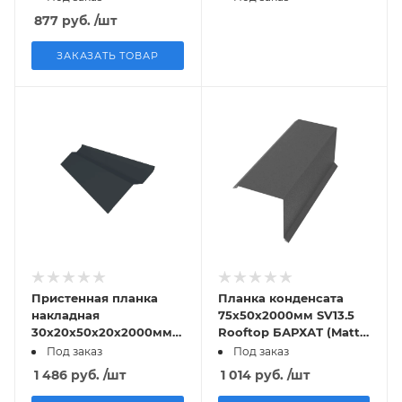
RAL9005 PE 0,5мм
Zn180
877
руб.
/шт
Zn180
ЗАКАЗАТЬ ТОВАР
Пристенная планка
Планка конденсата
накладная
75х50х2000мм SV13.5
30х20х50х20х2000мм
Rooftop БАРХАТ (Matt)
SV15 Rooftop БАРХАТ
RAL7024 PE 0,5мм
Под заказ
Под заказ
(Matt) RAL7024 PE
Zn180
1 486
руб.
/шт
1 014
руб.
/шт
0,5мм Zn180