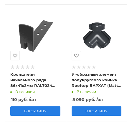
Кронштейн
У -образный элемент
начального ряда
полукруглого конька
86х41х2мм RAL7024
Rooftop БАРХАТ (Matt)
Matt
RAL7024
В наличии
В наличии
110
руб.
/шт
5 090
руб.
/шт
В КОРЗИНУ
В КОРЗИНУ