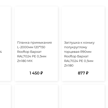
Планка примыкания
Заглушка к коньку
L-2000мм 120*150
полукруглому
24
Rooftop Бархат
торцевая R90мм
RAL7024 PE 0,5мм
Rooftop Бархат
Zn180 МК
RAL7024 PE 0,5мм
Zn180
1 450 ₽
877 ₽