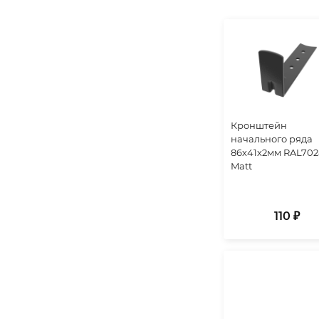
Кронштейн
начального ряда
86х41х2мм RAL70
Matt
110 ₽