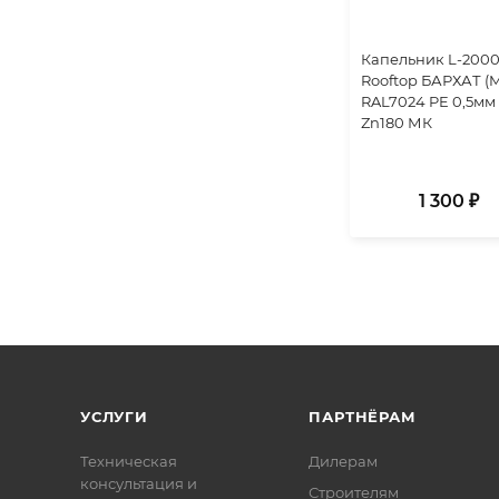
Капельник L-200
Rooftop БАРХАТ (M
RAL7024 PE 0,5мм
Zn180 МК
1 300 ₽
УСЛУГИ
ПАРТНЁРАМ
Техническая
Дилерам
консультация и
Строителям