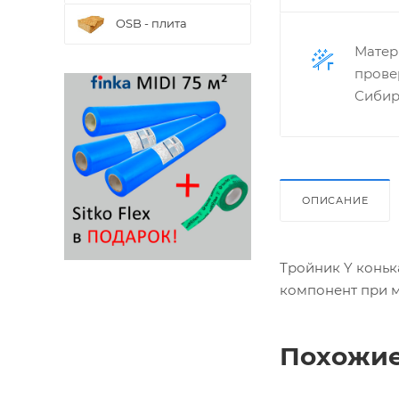
OSB - плита
Матер
прове
Сибир
ОПИСАНИЕ
Тройник Y коньк
компонент при м
Похожие