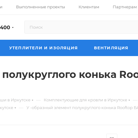
и
Выполненные проекты
Клиентам
Партнерам
-400
УТЕПЛИТЕЛИ И ИЗОЛЯЦИЯ
ВЕНТИЛЯЦИЯ
 полукруглого конька Roo
—
—
ши в Иркутске
Комплектующие для кровли в Иркутске
—
кутске
У -образный элемент полукруглого конька Rooftop Б