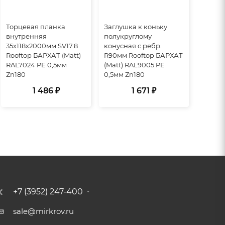
Торцевая планка
Заглушка к коньку
внутренняя
полукруглому
35х118х2000мм SV17.8
конусная с ребр.
Rooftop БАРХАТ (Matt)
R90мм Rooftop БАРХАТ
RAL7024 PE 0,5мм
(Matt) RAL9005 PE
Zn180
0,5мм Zn180
1 486 ₽
1 671 ₽
+7 (3952) 247-400
sale@mirkrov.ru