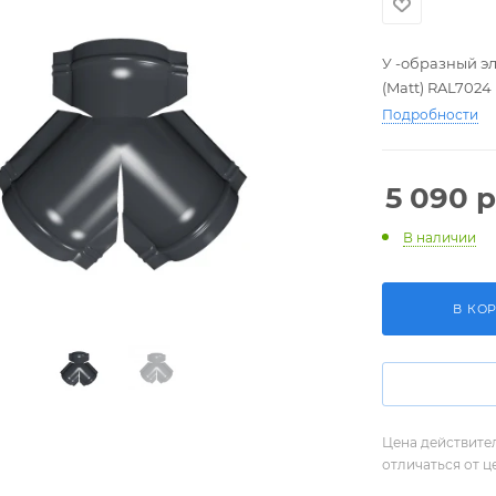
У -образный э
(Matt) RAL7024
Подробности
5 090
р
В наличии
В КО
Цена действите
отличаться от ц