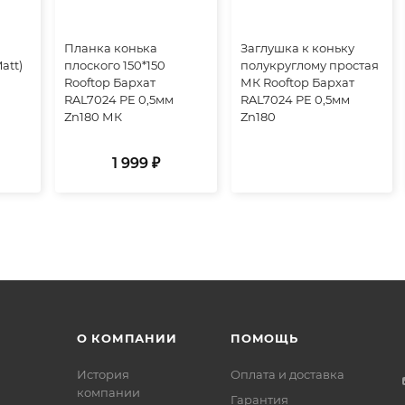
0
Планка конька
Заглушка к коньку
att)
плоского 150*150
полукруглому простая
Rooftop Бархат
МК Rooftop Бархат
RAL7024 PE 0,5мм
RAL7024 PE 0,5мм
Zn180 МК
Zn180
1 999 ₽
О КОМПАНИИ
ПОМОЩЬ
История
Оплата и доставка
компании
Гарантия