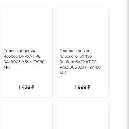
Ендова верхняя
Планка конька
Rooftop БАРХАТ PE
плоского 150*150
RAL9005 0,5мм Zn180
Rooftop БАРХАТ PE
МК
RAL9005 0,5мм Zn180
МК
1 426 ₽
1 999 ₽