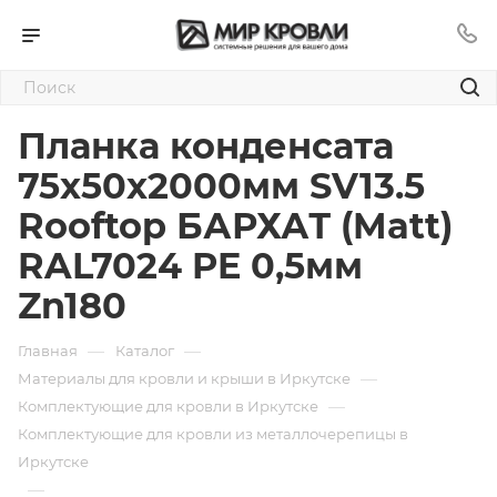
Планка конденсата
75х50х2000мм SV13.5
Rooftop БАРХАТ (Matt)
RAL7024 PE 0,5мм
Zn180
—
—
Главная
Каталог
—
Материалы для кровли и крыши в Иркутске
—
Комплектующие для кровли в Иркутске
Комплектующие для кровли из металлочерепицы в
Иркутске
—