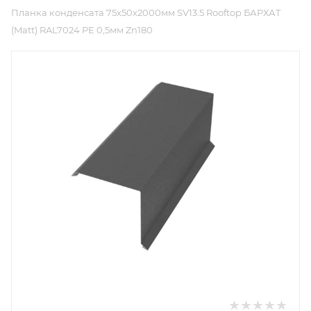
Планка конденсата 75х50х2000мм SV13.5 Rooftop БАРХАТ
(Matt) RAL7024 PE 0,5мм Zn180