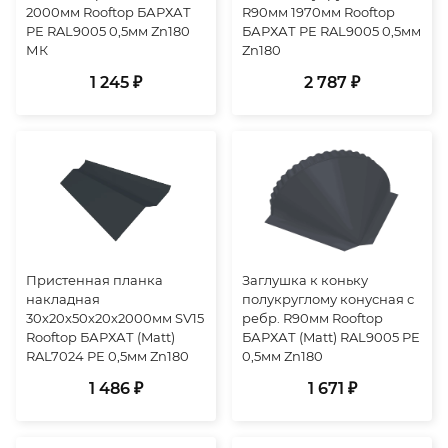
2000мм Rooftop БАРХАТ
R90мм 1970мм Rooftop
PE RAL9005 0,5мм Zn180
БАРХАТ PE RAL9005 0,5мм
МК
Zn180
1 245 ₽
2 787 ₽
Пристенная планка
Заглушка к коньку
накладная
полукруглому конусная с
30х20х50х20х2000мм SV15
ребр. R90мм Rooftop
Rooftop БАРХАТ (Matt)
БАРХАТ (Matt) RAL9005 PE
RAL7024 PE 0,5мм Zn180
0,5мм Zn180
1 486 ₽
1 671 ₽