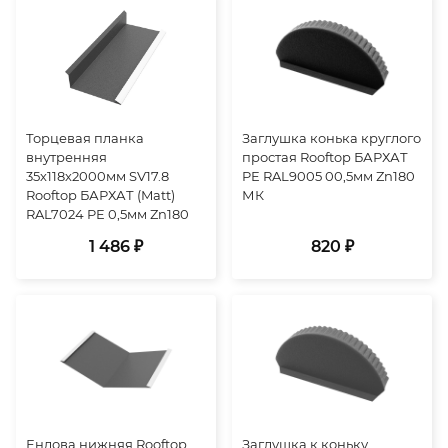
Торцевая планка
Заглушка конька круглого
внутренняя
простая Rooftop БАРХАТ
35х118х2000мм SV17.8
PE RAL9005 00,5мм Zn180
Rooftop БАРХАТ (Matt)
МК
RAL7024 PE 0,5мм Zn180
1 486 ₽
820 ₽
Ендова нижняя Rooftop
Заглушка к коньку