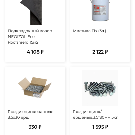
Подкладочный ковер
Мастика Fix (5л.)
NEOIZOL Eco
Roofshield,15м2
4 108 ₽
2 122 ₽
Гвозди оцинкованные
Гвозди оцинк/
3,5х30 ерш.
ершеные.3,5*30мм 5кг.
330 ₽
1 595 ₽