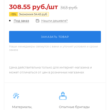
308.55
руб.
/шт
363
руб.
-
15
%
Экономия
54.45
руб.
Нашли дешевле?
Под заказ
ЗАКАЗАТЬ ТОВАР
Наши менеджеры свяжутся с вами и уточнят условия и сроки
заказа
Цена действительна только для интернет-магазина и
может отличаться от цен в розничных магазинах
Материалы,
Опытные бригады