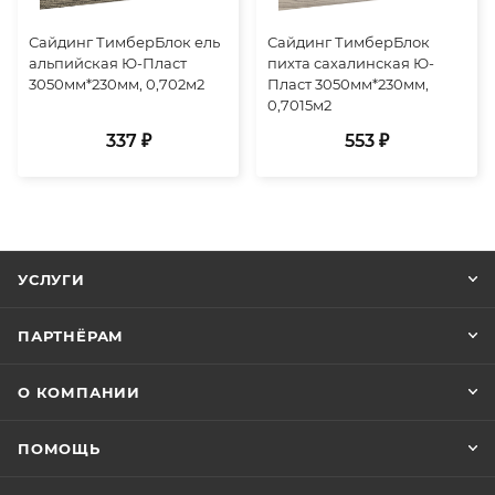
Сайдинг ТимберБлок ель
Сайдинг ТимберБлок
альпийская Ю-Пласт
пихта сахалинская Ю-
3050мм*230мм, 0,702м2
Пласт 3050мм*230мм,
0,7015м2
337 ₽
553 ₽
УСЛУГИ
ПАРТНЁРАМ
О КОМПАНИИ
ПОМОЩЬ