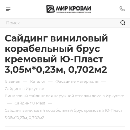
Сайдинг виниловый
корабельный брус
кремовый Ю-Пласт
3,05м*0,23м, 0,702м2
—
—
—
Главная
Каталог
Фасадные материалы
—
Сайдинг в Иркутске
Виниловый сайдинг для наружной отделки дома в Иркутске
—
—
Сайдинг U Plast
Сайдинг виниловый корабельный брус кремовый Ю-Пласт
3,05м*0,23м, 0,702м2