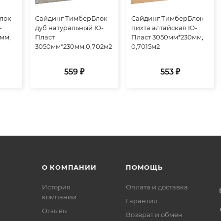
лок
Сайдинг ТимберБлок
Сайдинг ТимберБлок
-
дуб натуральный Ю-
пихта алтайская Ю-
мм,
Пласт
Пласт 3050мм*230мм,
3050мм*230мм,0,702м2
0,7015м2
559 ₽
553 ₽
О КОМПАНИИ
ПОМОЩЬ
История
Оплата и доставка
компании
Гарантия
Отзывы
Возврат и обмен