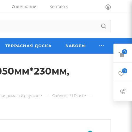
О компании
Контакты
ТЕРРАСНАЯ ДОСКА
ЗАБОРЫ
0
050мм*230мм,
0
—
—
ки дома в Иркутске
Сайдинг U Plast