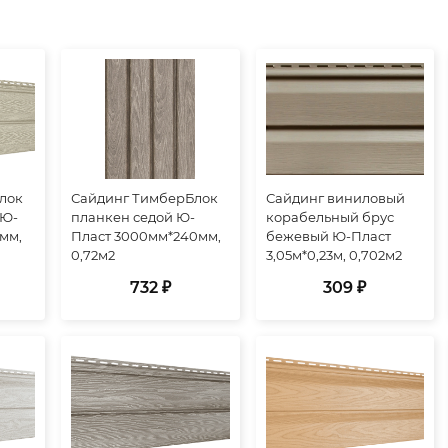
лок
Сайдинг ТимберБлок
Сайдинг виниловый
 Ю-
планкен седой Ю-
корабельный брус
мм,
Пласт 3000мм*240мм,
бежевый Ю-Пласт
0,72м2
3,05м*0,23м, 0,702м2
732 ₽
309 ₽