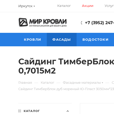
Каталог
Акции
Услуг
Иркутск
+7 (3952) 247
КРОВЛИ
ФАСАДЫ
ВОДОСТОКИ
Сайдинг ТимберБлок
0,7015м2
—
—
—
Главная
Каталог
Фасадные материалы
С
Сайдинг ТимберБлок дуб мореный Ю-Пласт 3050мм*23
КАТАЛОГ