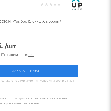
0230.Н. «Тимбер-Блок», дуб мореный
.
/шт
Нашли дешевле?
ЗАКАЗАТЬ ТОВАР
вяжутся с вами и уточнят условия и сроки заказа
льна только для интернет-магазина и может
ен в розничных магазинах