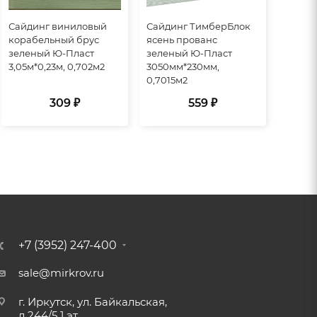
Сайдинг виниловый
Сайдинг ТимберБлок
корабельный брус
ясень прованс
зеленый Ю-Пласт
зеленый Ю-Пласт
3,05м*0,23м, 0,702м2
3050мм*230мм,
0,7015м2
309 ₽
559 ₽
+7 (3952) 247-400
sale@mirkrov.ru
г. Иркутск, ул. Байкальская,
д.244/5 1 эт.