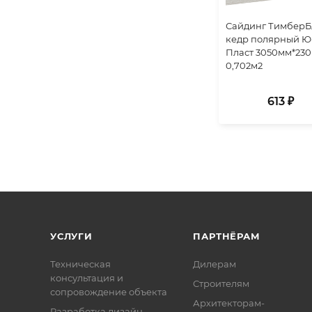
Сайдинг ТимберБ
кедр полярный Ю
Пласт 3050мм*230
0,702м2
613 ₽
УСЛУГИ
ПАРТНЁРАМ
Техническая
Дилерам
консультация и
Строителям
сопровождение объекта
Архитекторам-
Разработка дизайн-