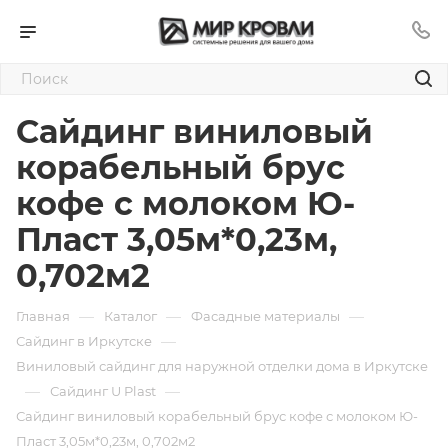
Сайдинг виниловый
корабельный брус
кофе с молоком Ю-
Пласт 3,05м*0,23м,
0,702м2
—
—
—
Главная
Каталог
Фасадные материалы
—
Сайдинг в Иркутске
Виниловый сайдинг для наружной отделки дома в Иркутске
—
—
Сайдинг U Plast
Сайдинг виниловый корабельный брус кофе с молоком Ю-
Пласт 3,05м*0,23м, 0,702м2