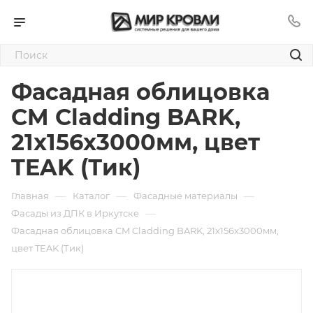
Фасадная облицовка
CM Cladding BARK,
21x156x3000мм, цвет
TEAK (Тик)
—
—
—
Главная
Каталог
Фасадные материалы
—
Фасады из ДПК в Иркутске
Фасадная облицовка CM Cladding BARK, 21x156x3000мм,
цвет TEAK (Тик)