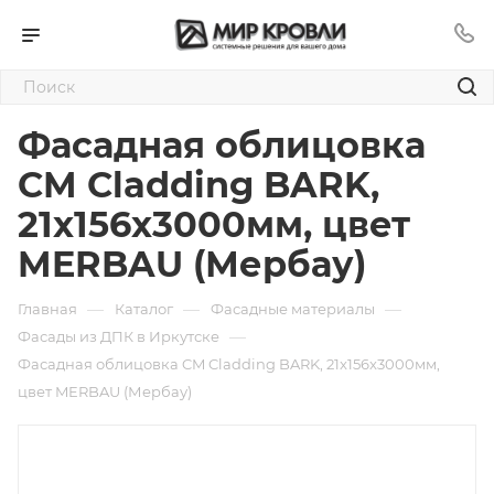
Фасадная облицовка
CM Cladding BARK,
21x156x3000мм, цвет
MERBAU (Мербау)
—
—
—
Главная
Каталог
Фасадные материалы
—
Фасады из ДПК в Иркутске
Фасадная облицовка CM Cladding BARK, 21x156x3000мм,
цвет MERBAU (Мербау)