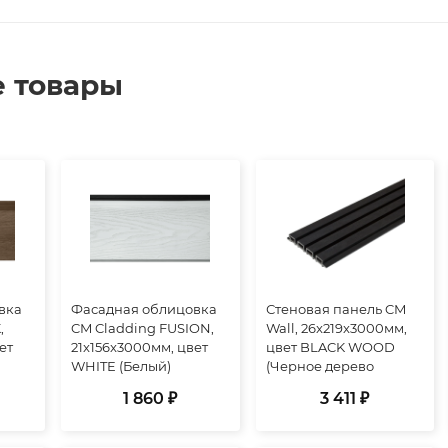
 товары
вка
Фасадная облицовка
Стеновая панель CM
,
CM Cladding FUSION,
Wall, 26x219x3000мм,
ет
21x156x3000мм, цвет
цвет BLACK WOOD
WHITE (Белый)
(Черное дерево
1 860 ₽
3 411 ₽