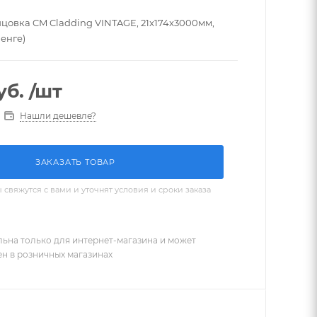
цовка CM Cladding VINTAGE, 21x174x3000мм,
енге)
уб.
/шт
Нашли дешевле?
ЗАКАЗАТЬ ТОВАР
вяжутся с вами и уточнят условия и сроки заказа
льна только для интернет-магазина и может
ен в розничных магазинах