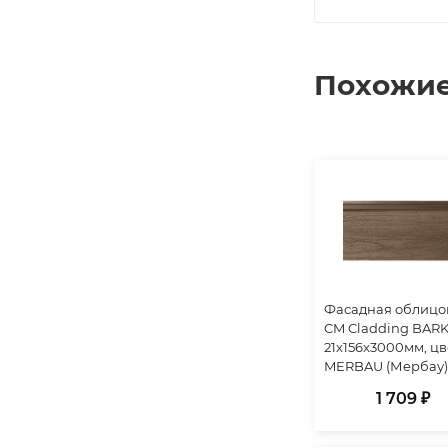
Похожие
Фасадная облицо
CM Cladding BARK
21x156x3000мм, цв
MERBAU (Мербау)
1 709 ₽