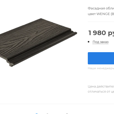
Фасадная обли
цвет WENGE (В
1 980
р
Под заказ
Наши менеджеры с
Цена действите
отличаться от ц