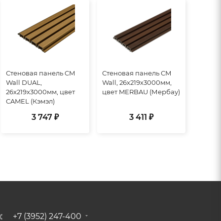
Стеновая панель CM
Стеновая панель CM
Wall DUAL,
Wall, 26х219х3000мм,
26x219x3000мм, цвет
цвет MERBAU (Мербау)
CAMEL (Кэмэл)
3 747 ₽
3 411 ₽
+7 (3952) 247-400