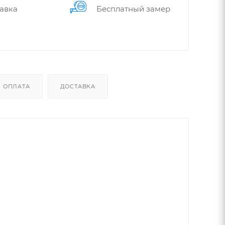
авка
Бес­плат­ный замер
ОПЛАТА
ДОСТАВКА