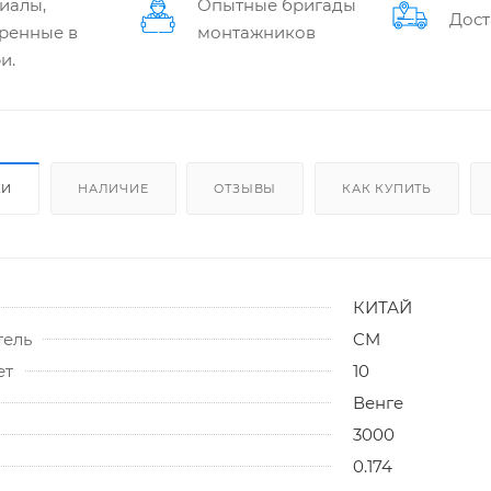
иалы,
Опытные бригады
Дост
ренные в
монтажников
и.
КИ
НАЛИЧИЕ
ОТЗЫВЫ
КАК КУПИТЬ
КИТАЙ
тель
CM
ет
10
Венге
3000
0.174