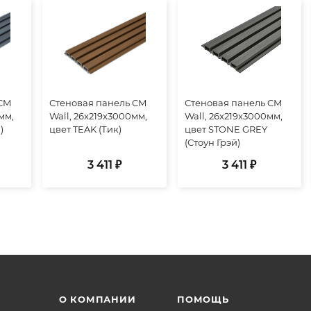
 CM
Стеновая панель CM
Стеновая панель CM
мм,
Wall, 26x219x3000мм,
Wall, 26x219x3000мм,
)
цвет TEAK (Тик)
цвет STONE GREY
(Стоун Грэй)
3 411 ₽
3 411 ₽
О КОМПАНИИ
ПОМОЩЬ