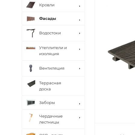
Кровли
Фасады
Водостоки
Утеплители и
изоляция
Вентиляция
Террасная
доска
Заборы
Чердачные
лестницы