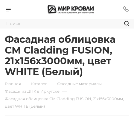
Фасадная облицовка
CM Cladding FUSION,
21x156x3000мм, цвет
WHITE (Белый)
—
—
—
Главная
Каталог
Фасадные материалы
—
Фасады из ДПК в Иркутске
Фасадная облицовка CM Cladding FUSION, 21x156x3000мм,
цвет WHITE (Белый)