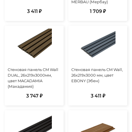
MERBAU (Мербау)
3 411 ₽
1 709 ₽
Стеновая панель CM Wall
Стеновая панель CM Wall,
DUAL, 26x219x3000мм,
26x219x3000 мм, цвет
цвет MACADAMIA
EBONY (Эбен)
(Макадамия)
3 747 ₽
3 411 ₽