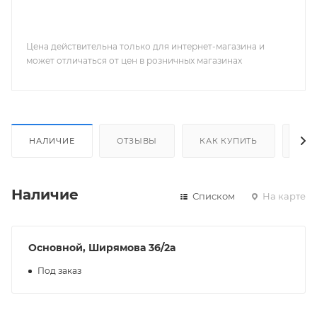
Цена действительна только для интернет-магазина и
может отличаться от цен в розничных магазинах
НАЛИЧИЕ
ОТЗЫВЫ
КАК КУПИТЬ
ОП
Наличие
Списком
На карте
Основной, Ширямова 36/2а
Под заказ