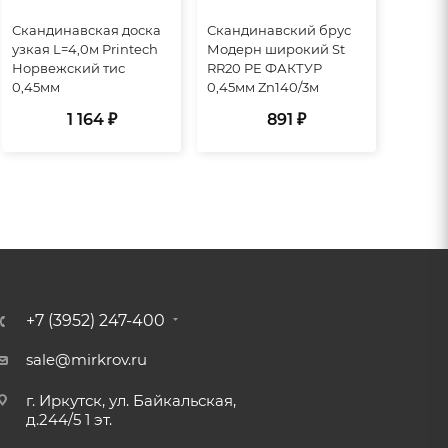
Скандинавская доска
Скандинавский брус
узкая L=4,0м Printech
Модерн широкий St
Норвежский тис
RR20 PE ФАКТУР
0,45мм
0,45мм Zn140/3м
1 164 ₽
891 ₽
+7 (3952) 247-400
sale@mirkrov.ru
г. Иркутск, ул. Байкальская,
д.244/5 1 эт.