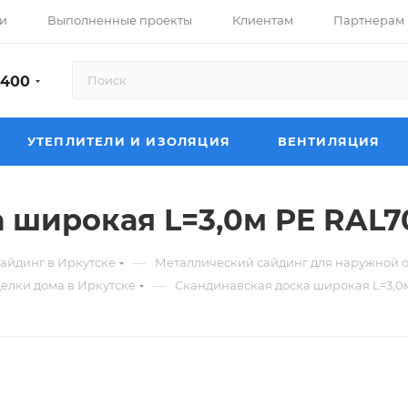
и
Выполненные проекты
Клиентам
Партнерам
-400
УТЕПЛИТЕЛИ И ИЗОЛЯЦИЯ
ВЕНТИЛЯЦИЯ
 широкая L=3,0м PE RAL70
—
айдинг в Иркутске
Металлический сайдинг для наружной о
—
елки дома в Иркутске
Скандинавская доска широкая L=3,0м