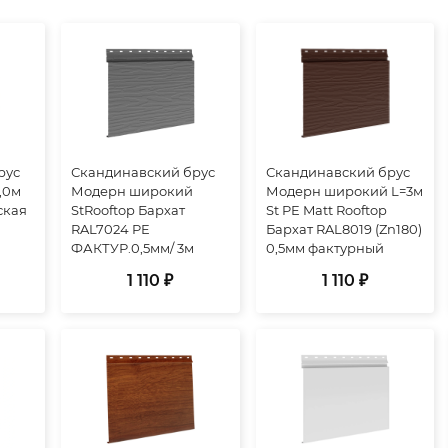
рус
Скандинавский брус
Скандинавский брус
,0м
Модерн широкий
Модерн широкий L=3м
ская
StRooftop Бархат
St PE Matt Rooftop
RAL7024 PE
Бархат RAL8019 (Zn180)
ФАКТУР.0,5мм/ 3м
0,5мм фактурный
1 110 ₽
1 110 ₽