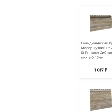
Скандинавский б
Модерн узкий L=3
St Printech Сибир
пихта 0,45мм
1 017 ₽