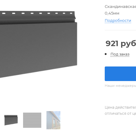
Скандинавская
0,45мм
Подробности
921
руб
Под заказ
Наши менеджеры с
Цена действите
отличаться от ц