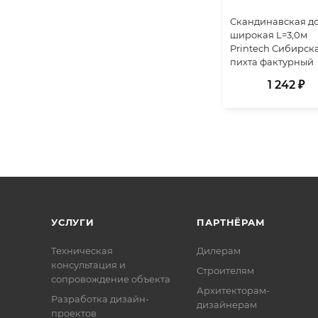
Скандинавская д
широкая L=3,0м
Printech Сибирск
пихта фактурный
1 242 ₽
УСЛУГИ
ПАРТНЁРАМ
Техническая
Дилерам
консультация и
Строителям
сопровождение объекта
Архитекторам-
Разработка дизайн-
дизайнерам
проектов