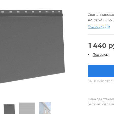
Скандинавская
RAL7024 (Zn275
Подробности
1 440
р
Под заказ
Наши менеджеры с
Цена действите
отличаться от ц