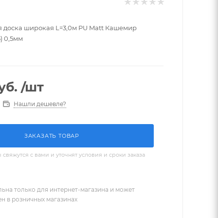
 доска широкая L=3,0м PU Matt Кашемир
) 0,5мм
уб.
/шт
Нашли дешевле?
ЗАКАЗАТЬ ТОВАР
вяжутся с вами и уточнят условия и сроки заказа
льна только для интернет-магазина и может
ен в розничных магазинах