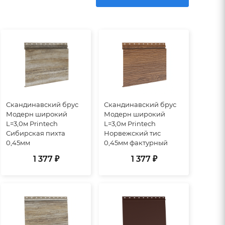
Скандинавский брус
Скандинавский брус
Модерн широкий
Модерн широкий
L=3,0м Printech
L=3,0м Printech
Сибирская пихта
Норвежский тис
0,45мм
0,45мм фактурный
1 377 ₽
1 377 ₽