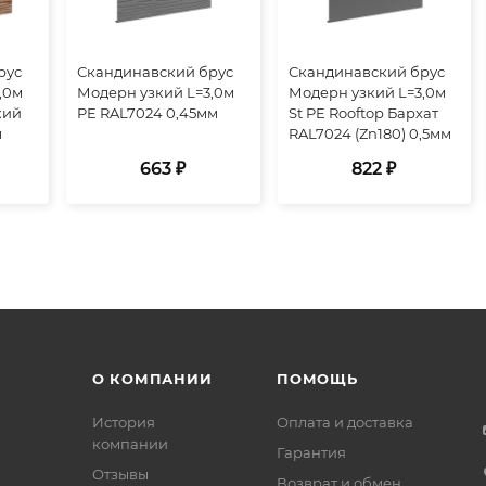
рус
Скандинавский брус
Скандинавский брус
,0м
Модерн узкий L=3,0м
Модерн узкий L=3,0м
кий
PE RAL7024 0,45мм
St PE Rooftop Бархат
м
RAL7024 (Zn180) 0,5мм
663 ₽
822 ₽
О КОМПАНИИ
ПОМОЩЬ
История
Оплата и доставка
компании
Гарантия
Отзывы
Возврат и обмен