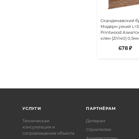
Скандинавский б
Модерн узкий L=3
Printwood Азиатс
клен (Zn140) 0,5м
678 ₽
УСЛУГИ
ПАРТНЁРАМ
Техническая
Дилерам
консультация и
Строителям
сопровождение объекта
Архитекторам-