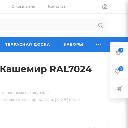
О компании
Контакты
ТЕРРАСНАЯ ДОСКА
ЗАБОРЫ
0
t Кашемир RAL7024
0
—
тделки дома в Иркутске
 PU Matt Кашемир RAL7024 (Zn275) 0,5мм