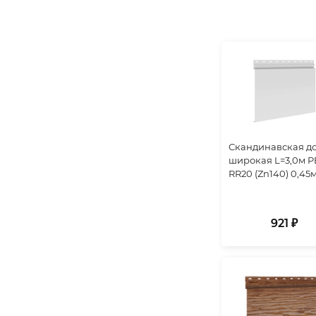
Скандинавская д
широкая L=3,0м P
RR20 (Zn140) 0,45
921 ₽