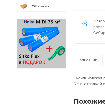
OSB - плита
Матер
прове
Сибир
ОПИСАНИЕ
Скандинавская д
6 м.п. с гладкой
Похожие