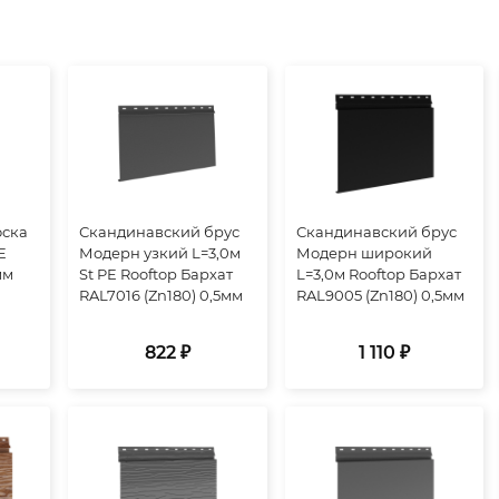
оска
Скандинавский брус
Скандинавский брус
E
Модерн узкий L=3,0м
Модерн широкий
мм
St PE Rooftop Бархат
L=3,0м Rooftop Бархат
RAL7016 (Zn180) 0,5мм
RAL9005 (Zn180) 0,5мм
822 ₽
1 110 ₽