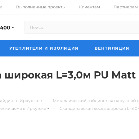
и
Выполненные проекты
Клиентам
Партнерам
-400
УТЕПЛИТЕЛИ И ИЗОЛЯЦИЯ
ВЕНТИЛЯЦИЯ
 широкая L=3,0м PU Mat
—
айдинг в Иркутске
Металлический сайдинг для наружной о
—
елки дома в Иркутске
Скандинавская доска широкая L=3,0м