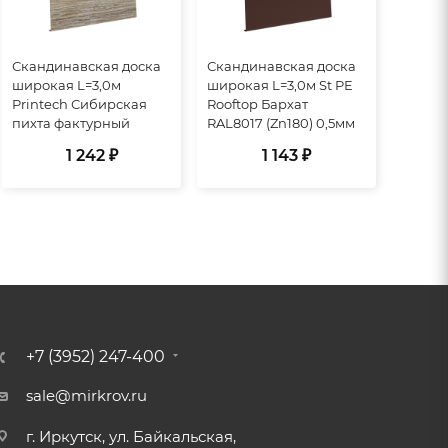
Скандинавская доска
Скандинавская доска
широкая L=3,0м
широкая L=3,0м St PE
Printech Сибирская
Rooftop Бархат
пихта фактурный
RAL8017 (Zn180) 0,5мм
1 242 ₽
1 143 ₽
+7 (3952) 247-400
sale@mirkrov.ru
г. Иркутск, ул. Байкальская,