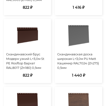
822 ₽
1 416 ₽
Скандинавский брус
Скандинавская доска
Модерн узкий L=3,0м St
широкая L=3,0м PU Matt
PE Rooftop Бархат
Кашемир RAL7024 (Zn275)
RAL8017 (Zn180) 0,5мм
0,5мм
822 ₽
1 440 ₽