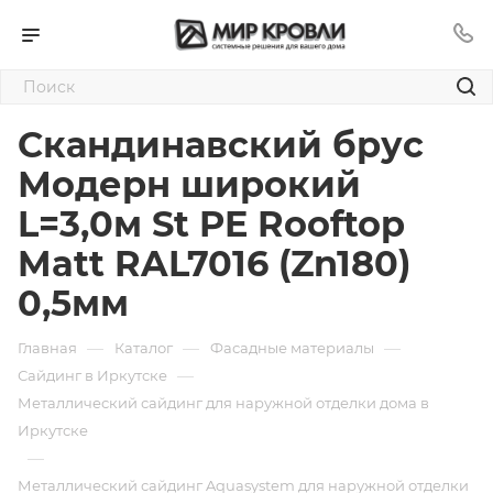
Скандинавский брус
Модерн широкий
L=3,0м St PE Rooftop
Matt RAL7016 (Zn180)
0,5мм
—
—
—
Главная
Каталог
Фасадные материалы
—
Сайдинг в Иркутске
Металлический сайдинг для наружной отделки дома в
Иркутске
—
Металлический сайдинг Aquasystem для наружной отделки