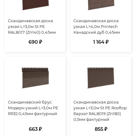
Скандинавская доска
Скандинавская доска
узкая L=3,0м St PE
узкая L=4,0м Printech
RAL8017 (Zn140) 0,45мм
Канадский дуб 0,45мм
690 ₽
1 164 ₽
Скандинавский брус
Скандинавская доска
Модерн узкий L=3,0м PE
узкая L=3,0м St PE Rooftop
RR32 0,45мм фактурный
Бархат RAL8019 (Zn180)
0,5мм фактурный
663 ₽
855 ₽