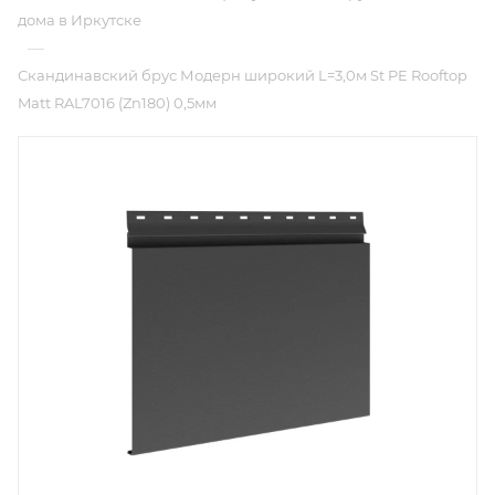
дома в Иркутске
—
Скандинавский брус Модерн широкий L=3,0м St PE Rooftop
Matt RAL7016 (Zn180) 0,5мм