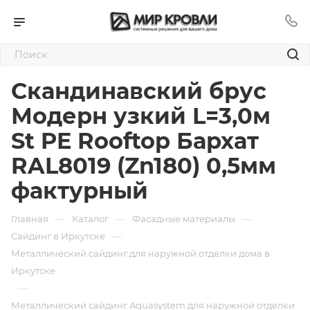
Скандинавский брус
Модерн узкий L=3,0м
St PE Rooftop Бархат
RAL8019 (Zn180) 0,5мм
фактурный
—
—
—
Главная
Каталог
Фасадные материалы
—
Сайдинг в Иркутске
Металлический сайдинг для наружной отделки дома в
Иркутске
—
Металлический сайдинг Aquasystem для наружной отделки