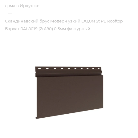
дома в Иркутске
—
Скандинавский брус Модерн узкий L=3,0м St PE Rooftop
Бархат RAL8019 (Zn180) 0,5мм фактурный