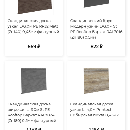
Скандинавская доска
Скандинавский брус
узкая L=3,0м PE RR32 Matt
Модерн узкий L=3,0м St
(Zn140) 0,45мм фактурный
PE Rooftop Бархат RAL7016
(Zn180) 0,5мм
669 ₽
822 ₽
Скандинавская доска
Скандинавская доска
широкая L=3,0м St PE
узкая L=4,0м Printech
Rooftop Бархат RAL7024
Сибирская пихта 0,45мм
(Zn180) 0,5мм фактурный
1 143 ₽
1 164 ₽