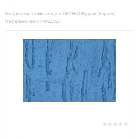
—
Фиброцементный сайдинг БЕТЭКО Вудрок (Короед)
Пастельно-синий RAL5024