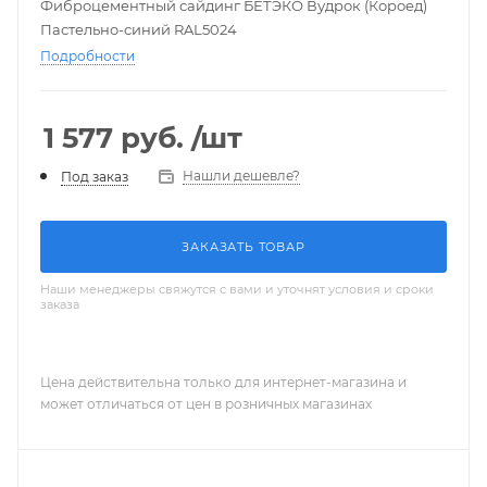
Фиброцементный сайдинг БЕТЭКО Вудрок (Короед)
Пастельно-синий RAL5024
Подробности
1 577
руб.
/шт
Нашли дешевле?
Под заказ
ЗАКАЗАТЬ ТОВАР
Наши менеджеры свяжутся с вами и уточнят условия и сроки
заказа
Цена действительна только для интернет-магазина и
может отличаться от цен в розничных магазинах