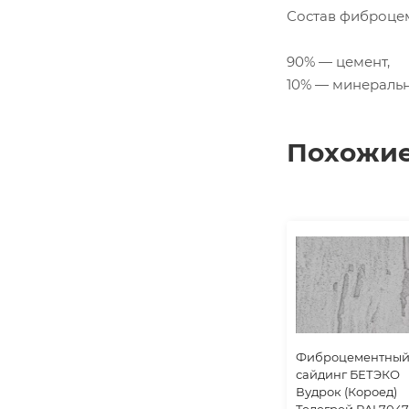
Состав фиброцем
90% — цемент,
10% — минеральн
Похожие
Фиброцементны
сайдинг БЕТЭКО
Вудрок (Короед)
Телегрей RAL7047