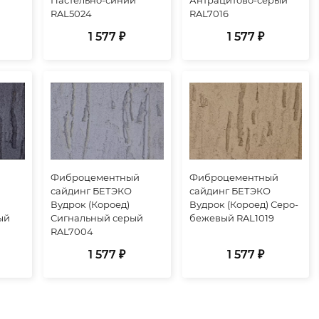
RAL5024
RAL7016
1 577 ₽
1 577 ₽
й
Фиброцементный
Фиброцементный
сайдинг БЕТЭКО
сайдинг БЕТЭКО
Вудрок (Короед)
Вудрок (Короед) Серо-
ый
Сигнальный серый
бежевый RAL1019
RAL7004
1 577 ₽
1 577 ₽