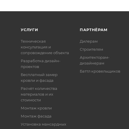
УСЛУГИ
ПАРТНЁРАМ
Техническая
Дилерам
консультация и
Строителям
сопровождение объекта
Архитекторам-
Разработка дизайн-
дизайнерам
проектов
Баттл кровельщиков
Бесплатный замер
кровли и фасада
Расчёт количества
материалов и их
стоимости
Монтаж кровли
Монтаж фасада
Установка мансардных