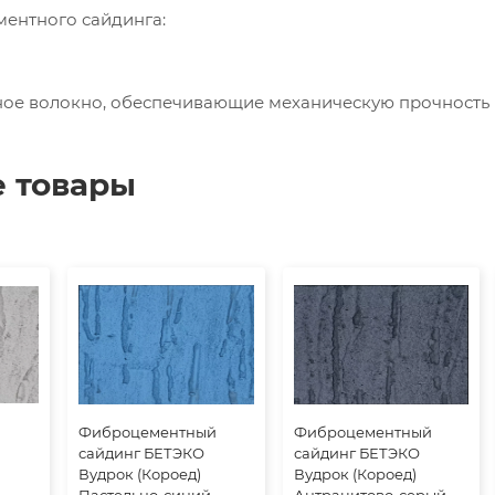
ентного сайдинга:
ое волокно, обеспечивающие механическую прочность и
 товары
й
Фиброцементный
Фиброцементный
сайдинг БЕТЭКО
сайдинг БЕТЭКО
Вудрок (Короед)
Вудрок (Короед)
Пастельно-синий
Антрацитово-серый