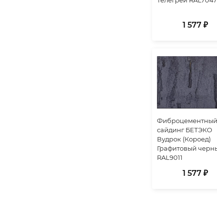
1 577 ₽
Фиброцементны
сайдинг БЕТЭКО
Вудрок (Короед)
Графитовый черн
RAL9011
1 577 ₽