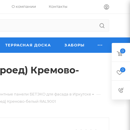
О компании
Контакты
ТЕРРАСНАЯ ДОСКА
ЗАБОРЫ
0
роед) Кремово-
0
—
тные панели БЕТЭКО для фасада в Иркутске
ед) Кремово-белый RAL9001