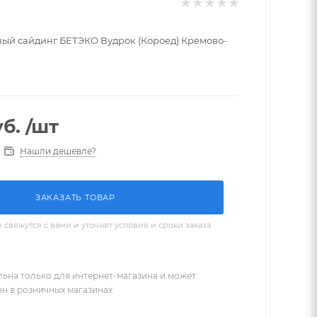
й сайдинг БЕТЭКО Вудрок (Короед) Кремово-
1
б.
/шт
Нашли дешевле?
ЗАКАЗАТЬ ТОВАР
вяжутся с вами и уточнят условия и сроки заказа
льна только для интернет-магазина и может
ен в розничных магазинах