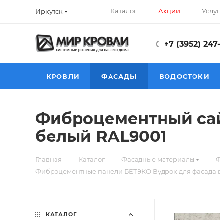
Каталог
Акции
Услуг
Иркутск
+7 (3952) 247
КРОВЛИ
ФАСАДЫ
ВОДОСТОКИ
Фиброцементный сай
белый RAL9001
—
—
—
Главная
Каталог
Фасадные материалы
Ф
Фиброцементные панели БЕТЭКО Вудрок для фасада в
КАТАЛОГ