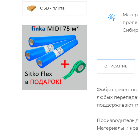
OSB - плита
Матер
прове
Сибир
ОПИСАНИЕ
Фиброцементный 
любых перепадах
поддерживают г
Производитель д
Материалы и кра