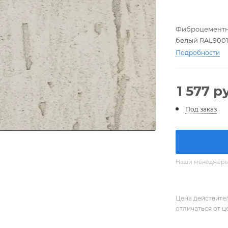
Фиброцементны
белый RAL900
Подробности
1 577
ру
Под заказ
Наши менеджеры с
Цена действите
отличаться от ц