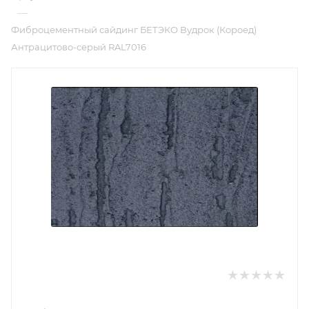
—
Фиброцементный сайдинг БЕТЭКО Вудрок (Короед)
Антрацитово-серый RAL7016