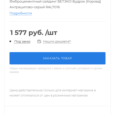
Фиброцементный сайдинг БЕТЭКО Вудрок (Короед)
Антрацитово-серый RAL7016
Подробности
1 577
руб.
/шт
Нашли дешевле?
Под заказ
ЗАКАЗАТЬ ТОВАР
Наши менеджеры свяжутся с вами и уточнят условия и сроки
заказа
Цена действительна только для интернет-магазина и
может отличаться от цен в розничных магазинах