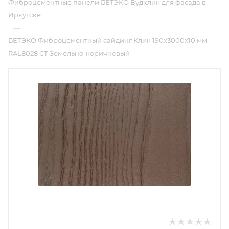
Фиброцементные панели БЕТЭКО Вудклик для фасада в
Иркутске
—
БЕТЭКО Фиброцементный сайдинг Клик 190х3000х10 мм
RAL8028 СТ Земельно-коричневый