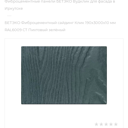
Фиброцементные панели БЕТЭКО Вудклик для фасада в
Иркутске
—
БЕТЭКО Фиброцементный сайдинг Клик 190х3000х10 мм
RAL6009 СТ Пихтовый зелёный