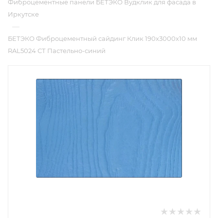
Фиброцементные панели БЕТЭКО Вудклик для фасада в
Иркутске
—
БЕТЭКО Фиброцементный сайдинг Клик 190х3000х10 мм
RAL5024 СТ Пастельно-синий