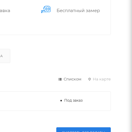
авка
Бес­плат­ный замер
КА
Списком
На карте
Под заказ