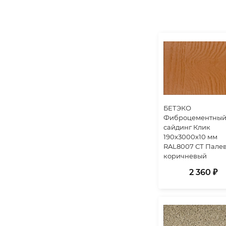
БЕТЭКО
Фиброцементны
сайдинг Клик
190х3000х10 мм
RAL8007 СТ Палев
коричневый
2 360 ₽