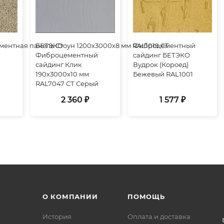
нтная панель Стоун 1200х3000х8 мм RAL1019 СТ
БЕТЭКО
Фиброцементный
Фиброцементный
сайдинг БЕТЭКО
сайдинг Клик
Вудрок (Короед)
190х3000х10 мм
Бежевый RAL1001
RAL7047 СТ Серый
2 360 ₽
1 577 ₽
О КОМПАНИИ
ПОМОЩЬ
История
Оплата и доставка