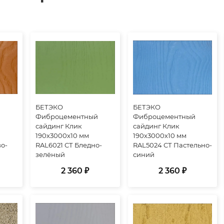
БЕТЭКО
БЕТЭКО
й
Фиброцементный
Фиброцементный
сайдинг Клик
сайдинг Клик
190х3000х10 мм
190х3000х10 мм
о-
RAL6021 СТ Бледно-
RAL5024 СТ Пастельно-
зелёный
синий
2 360 ₽
2 360 ₽