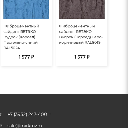
Фиброцементный
Фиброцементный
сайдинг БЕТЭКО
сайдинг БЕТЭКО
Вудрок (Короед)
Вудрок (Короед) Серо-
Пастельно-синий
коричневый RAL8019
RAL5024
1 577 ₽
1 577 ₽
+7 (3952) 247-400
sale@mirkrov.ru