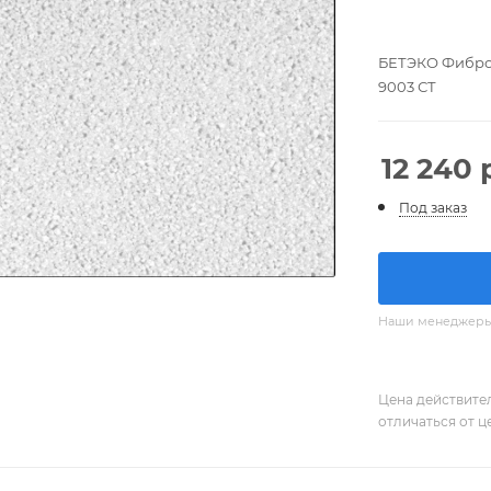
БЕТЭКО Фиброц
9003 СТ
12 240
р
Под заказ
Наши менеджеры с
Цена действите
отличаться от ц