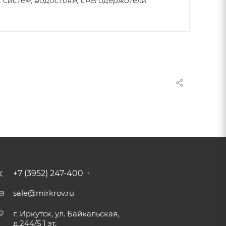
 систем, водостоки, снегодержатели
+7 (3952) 247-400
sale@mirkrov.ru
г. Иркутск, ул. Байкальская,
д.244/5 1 эт.