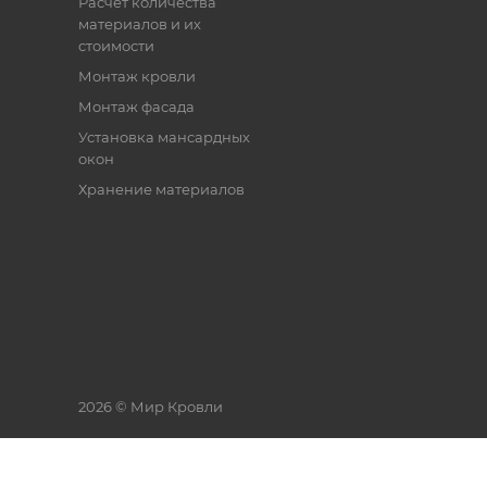
Расчёт количества
материалов и их
стоимости
Монтаж кровли
Монтаж фасада
Установка мансардных
окон
Хранение материалов
2026 © Мир Кровли