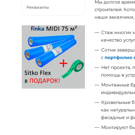
Мы долгое врем
Реквизиты
строителей. Кот
наши заказчики,
Стаж многих м
качество услу
Сотни заверш
с
портфолио 
Нет проекта, 
помощь в устр
Монтажные бр
индивидуальн
Кровельные б
как натуральн
фасадные и ф
Монтируют бы