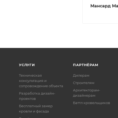
Мансард Ма
УСЛУГИ
ПАРТНЁРАМ
Техническая
Дилерам
консультация и
Строителям
сопровождение объекта
Архитекторам-
Разработка дизайн-
дизайнерам
проектов
Баттл кровельщиков
Бесплатный замер
кровли и фасада