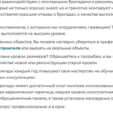
я взаимодействуем с монтажными бригадами и рекомен
орые не только хорошо знают, но и грамотно монтируют
 оставляя хорошие отзывы о бригадах, о качестве выпол
онтажников, с которыми мы сотрудничаем, превышает 15 
г выполняется на высшем уровне.
енных объектов. Вы можете наглядно убедиться в проф
строителя
или выехать на реальные объекты.
плана кровли, размеров? Обращайтесь к прорабам, и вы
ойстве новой или реконструкции старой кровли.
игады каждый год повышают свое мастерство на обуча
ых консультациях.
ригады имеют достаточный опыт монтажа эксклюзивных 
ая керамическая черепица, медная кровля, композитная
иброцементные панели, а также установка мансардных о
стро, профессионально и в срок.