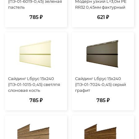
(ПЭ-01-6019-0,45) зеленая
Модерн узкий L=3,0м PE
пастель
RR32 0,45мм фактурный
785 ₽
621 ₽
Сайдинг Lбрус 15х240
Сайдинг Lбрус 15х240
(ПЭ-01-1015-0,45) светлпя
(ПЭ-01-7024-0,45) серый
слоновая кость
графит
785 ₽
785 ₽