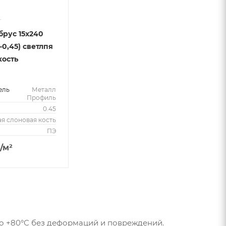
брус 15х240
5-0,45) светлпя
кость
ель
Металл
Профиль
м
0.45
ая слоновая кость
ПЭ
/м²
о +80°C без деформаций и повреждений.