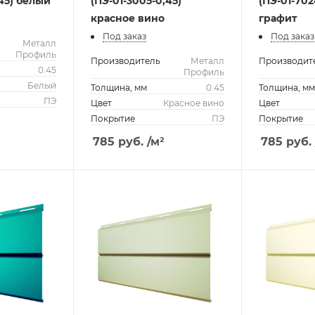
,45) белый
(ПЭ-01-3005-0,45)
(ПЭ-01-702
красное вино
графит
Под заказ
Под заказ
Металл
Профиль
Производитель
Металл
Производит
0.45
Профиль
Белый
Толщина, мм
0.45
Толщина, м
ПЭ
Цвет
Красное вино
Цвет
Покрытие
ПЭ
Покрытие
785
руб.
/м²
785
руб.