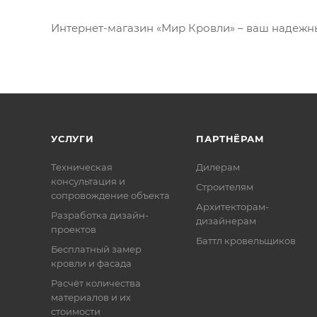
Интернет-магазин «Мир Кровли» – ваш надежн
УСЛУГИ
ПАРТНЁРАМ
Техническая
Дилерам
консультация и
Строителям
сопровождение объекта
Архитекторам-
Разработка дизайн-
дизайнерам
проектов
Баттл кровельщиков
Бесплатный замер
кровли и фасада
Расчёт количества
материалов и их
стоимости