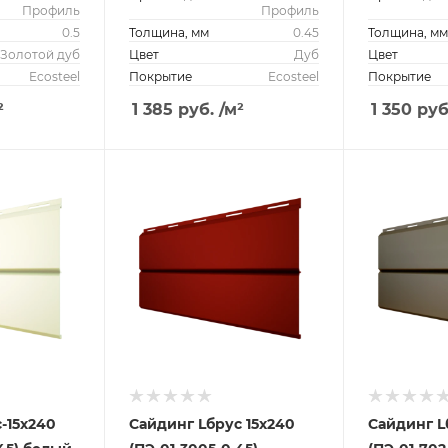
Профиль
Профиль
0.5
Толщина, мм
0.45
Толщина, м
Золотой дуб
Цвет
Дуб
Цвет
Ecosteel
Покрытие
Ecosteel
Покрытие
²
1 385
руб.
/м²
1 350
руб
-15х240
Сайдинг Lбрус 15х240
Сайдинг L