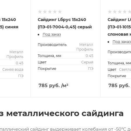
 15х240
Сайдинг Lбрус 15х240
Сайдинг L
45) синяя
(ПЭ-01-7004-0,45) серый
(ПЭ-01-101
слоновая 
Под заказ
Под заказ
Производитель
Металл
Профиль
Металл
Производит
Толщина, мм
0.45
Профиль
Цвет
Серый
0.45
Толщина, м
Покрытие
ПЭ
Синяя вода
Цвет
Светл
ПЭ
Покрытие
785
руб.
/м²
785
руб.
з металлического сайдинга
аллический сайдинг выдерживает колебания от -50°C д