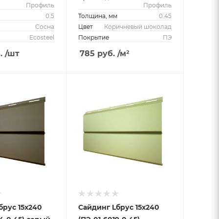
Профиль
Профиль
м
0.5
Толщина, мм
0.45
Сосна
Цвет
Коричневый шоколад
Ecosteel
Покрытие
ПЭ
.
/шт
785
руб.
/м²
брус 15х240
Сайдинг Lбрус 15х240