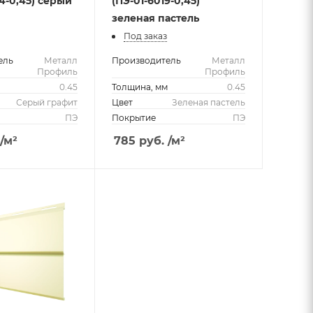
4-0,45) серый
(ПЭ-01-6019-0,45)
зеленая пастель
Под заказ
ель
Металл
Производитель
Металл
Профиль
Профиль
м
0.45
Толщина, мм
0.45
Серый графит
Цвет
Зеленая пастель
ПЭ
Покрытие
ПЭ
/м²
785
руб.
/м²