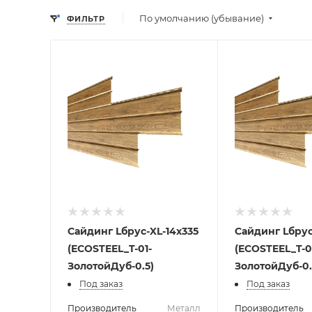
По умолчанию (убывание)
ФИЛЬТР
Сайдинг Lбрус-XL-14х335
Сайдинг Lбрус
(ECOSTEEL_T-01-
(ECOSTEEL_T-0
ЗолотойДуб-0.5)
ЗолотойДуб-0.
Под заказ
Под заказ
Производитель
Металл
Производитель