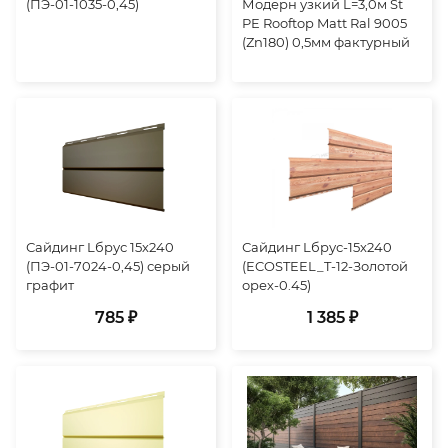
(ПЭ-01-1035-0,45)
Модерн узкий L=3,0м St
PE Rooftop Matt Ral 9005
(Zn180) 0,5мм фактурный
Сайдинг Lбрус 15х240
Сайдинг Lбрус-15х240
(ПЭ-01-7024-0,45) серый
(ECOSTEEL_T-12-Золотой
графит
орех-0.45)
785 ₽
1 385 ₽