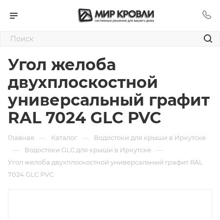
Угол желоба
двухплоскостной
универсальный графит
RAL 7024 GLC PVC
—
—
Главная
Каталог
Водостоки для крыши в Иркутске
—
—
Водостоки GLC для крыши в Иркутске
Угол желоба двухплоскостной универсальный графит RAL
7024 GLC PVC