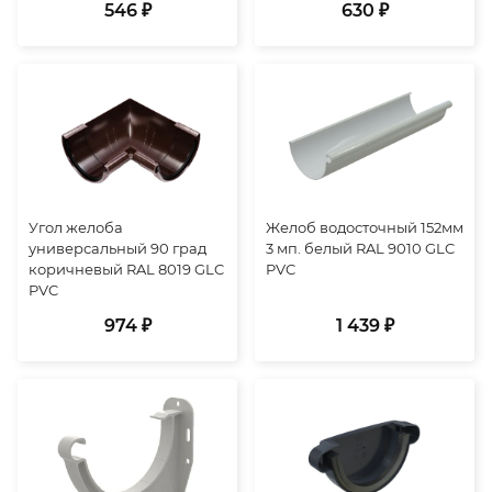
546 ₽
630 ₽
Угол желоба
Желоб водосточный 152мм
универсальный 90 град
3 мп. белый RAL 9010 GLC
коричневый RAL 8019 GLC
PVC
PVC
974 ₽
1 439 ₽