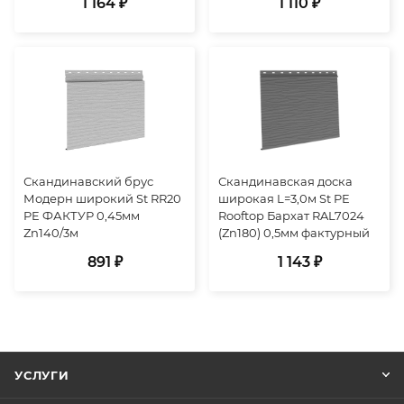
1 164 ₽
1 110 ₽
Скандинавский брус
Скандинавская доска
Модерн широкий St RR20
широкая L=3,0м St PE
PE ФАКТУР 0,45мм
Rooftop Бархат RAL7024
Zn140/3м
(Zn180) 0,5мм фактурный
891 ₽
1 143 ₽
УСЛУГИ