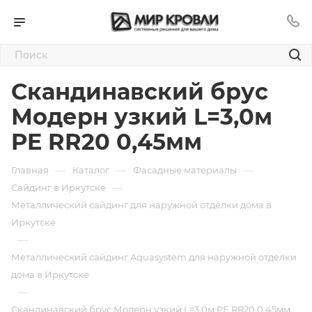
Скандинавский брус
Модерн узкий L=3,0м
PE RR20 0,45мм
—
—
—
Главная
Каталог
Фасадные материалы
—
Сайдинг в Иркутске
Металлический сайдинг для наружной отделки дома в
Иркутске
—
Металлический сайдинг Aquasystem для наружной отделки
дома в Иркутске
—
Скандинавский брус Модерн узкий L=3,0м PE RR20 0,45мм