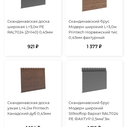
Скандинавская доска
Скандинавский брус
широкая L=3,0м PE
Модерн широкий L=3,0м
RAL7024 (Zn140) 0,45мм
Printech Норвежский тис
0,45мм фактурный
921 ₽
1 377 ₽
Скандинавская доска
Скандинавский брус
узкая L=4,0м Printech
Модерн широкий
Канадский дуб 0,45мм
StRooftop Бархат RAL7024
PE ФАКТУР.0,5мм/ 3м