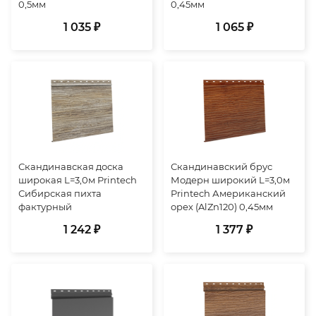
0,5мм
0,45мм
1 035 ₽
1 065 ₽
Скандинавская доска
Скандинавский брус
широкая L=3,0м Printech
Модерн широкий L=3,0м
Сибирская пихта
Printech Американский
фактурный
орех (AlZn120) 0,45мм
1 242 ₽
1 377 ₽