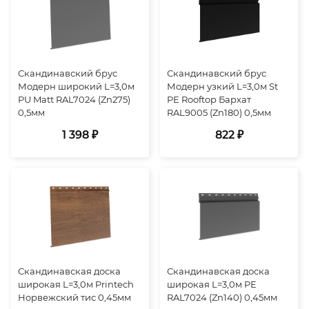
Скандинавский брус
Скандинавский брус
Модерн широкий L=3,0м
Модерн узкий L=3,0м St
PU Matt RAL7024 (Zn275)
PE Rooftop Бархат
0,5мм
RAL9005 (Zn180) 0,5мм
1 398 ₽
822 ₽
Скандинавская доска
Скандинавская доска
широкая L=3,0м Printech
широкая L=3,0м PE
Норвежский тис 0,45мм
RAL7024 (Zn140) 0,45мм