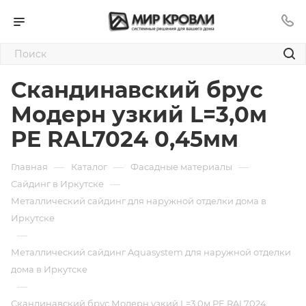
Скандинавский брус
Модерн узкий L=3,0м
PE RAL7024 0,45мм
—
—
—
Главная
Каталог
Фасадные материалы
—
Сайдинг в Иркутске
Металлический сайдинг для наружной отделки дома в
Иркутске
—
Металлический сайдинг Aquasystem для наружной отделки
дома в Иркутске
—
Скандинавский брус Модерн узкий L=3,0м PE RAL7024