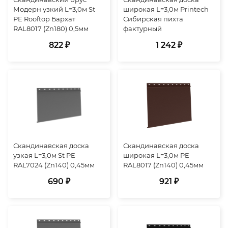
Модерн узкий L=3,0м St
широкая L=3,0м Printech
PE Rooftop Бархат
Сибирская пихта
RAL8017 (Zn180) 0,5мм
фактурный
822 ₽
1 242 ₽
Скандинавская доска
Скандинавская доска
узкая L=3,0м St PE
широкая L=3,0м PE
RAL7024 (Zn140) 0,45мм
RAL8017 (Zn140) 0,45мм
690 ₽
921 ₽