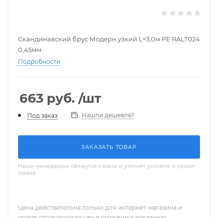
Скандинавский брус Модерн узкий L=3,0м PE RAL7024
0,45мм
Подробности
663
руб.
/шт
Нашли дешевле?
Под заказ
ЗАКАЗАТЬ ТОВАР
Наши менеджеры свяжутся с вами и уточнят условия и сроки
заказа
Цена действительна только для интернет-магазина и
может отличаться от цен в розничных магазинах