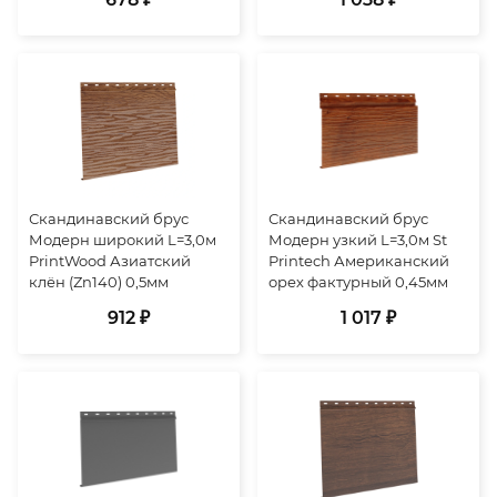
Скандинавский брус
Скандинавский брус
Модерн широкий L=3,0м
Модерн узкий L=3,0м St
PrintWood Азиатский
Printech Американский
клён (Zn140) 0,5мм
орех фактурный 0,45мм
912 ₽
1 017 ₽