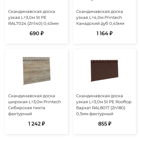
Скандинавская доска
Скандинавская доска
узкая L=3,0м St PE
узкая L=4,0м Printech
RAL7024 (Zn140) 0,45мм
Канадский дуб 0,45мм
690 ₽
1 164 ₽
Скандинавская доска
Скандинавская доска
широкая L=3,0м Printech
узкая L=3,0м St PE Rooftop
Сибирская пихта
Бархат RAL8017 (Zn180)
фактурный
0,5мм фактурный
1 242 ₽
855 ₽