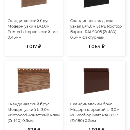
Скандинавский брус
Скандинавская доска
Модерн узкий L=3,0м
узкая L=4,0м St PE Rooftop
Printech Норвежский тис
Бархат RAL9005 (Zn180)
0,45мм
0,5мм фактурный
1 017 ₽
1 064 ₽
Скандинавский брус
Скандинавский брус
Модерн узкий L=3,0м
Модерн широкий L=3,0м
Printwood Азиатский клен
PE RoofTop Matt RAL8017
(Zn140) 0,5мм
(Zn180) 0,5мм
678 ₽
1 038 ₽