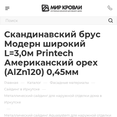
Скандинавский брус
Модерн широкий
L=3,0м Printech
Американский орех
(AlZn120) 0,45мм
—
—
—
Главная
Каталог
Фасадные материалы
—
Сайдинг в Иркутске
Металлический сайдинг для наружной отделки дома в
Иркутске
—
Металлический сайдинг Aquasystem для наружной отделки