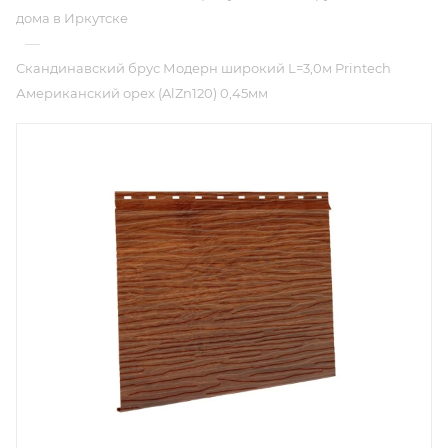
дома в Иркутске
—
Скандинавский брус Модерн широкий L=3,0м Printech
Американский орех (AlZn120) 0,45мм