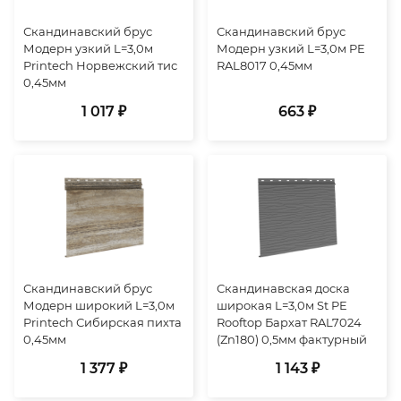
Скандинавский брус
Скандинавский брус
Модерн узкий L=3,0м
Модерн узкий L=3,0м PE
Printech Норвежский тис
RAL8017 0,45мм
0,45мм
1 017 ₽
663 ₽
Скандинавский брус
Скандинавская доска
Модерн широкий L=3,0м
широкая L=3,0м St PE
Printech Сибирская пихта
Rooftop Бархат RAL7024
0,45мм
(Zn180) 0,5мм фактурный
1 377 ₽
1 143 ₽