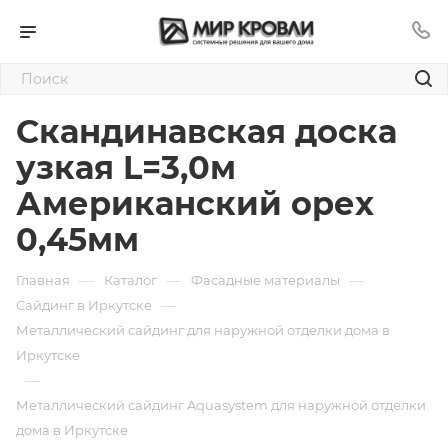
Скандинавская доска
узкая L=3,0м
Американский орех
0,45мм
—
—
—
Главная
Каталог
Фасадные материалы
—
Сайдинг в Иркутске
Металлический сайдинг для наружной отделки дома в
Иркутске
—
Металлический сайдинг Aquasystem для наружной отделки
дома в Иркутске