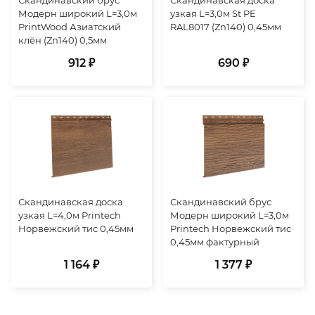
Модерн широкий L=3,0м
узкая L=3,0м St PE
PrintWood Азиатский
RAL8017 (Zn140) 0,45мм
клён (Zn140) 0,5мм
912 ₽
690 ₽
Скандинавская доска
Скандинавский брус
узкая L=4,0м Printech
Модерн широкий L=3,0м
Норвежский тис 0,45мм
Printech Норвежский тис
0,45мм фактурный
1 164 ₽
1 377 ₽