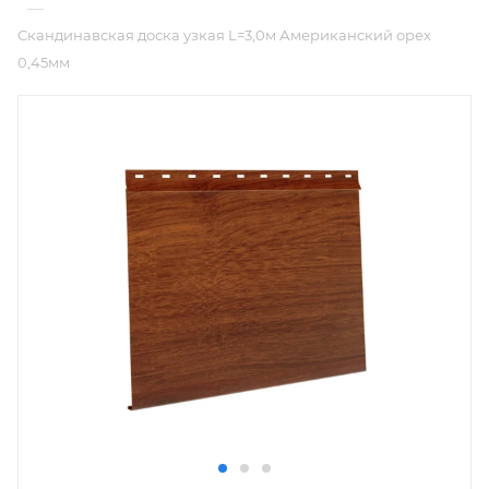
—
Скандинавская доска узкая L=3,0м Американский орех
0,45мм