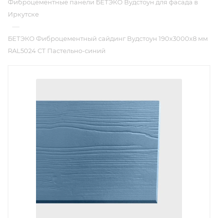
Фиброцементные панели БЕТЭКО Вудстоун для фасада в
Иркутске
—
БЕТЭКО Фиброцементный сайдинг Вудстоун 190х3000х8 мм
RAL5024 СТ Пастельно-синий