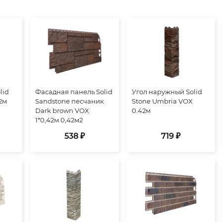
lid
Фасадная панель Solid
Угол наружный Solid
42м
Sandstone песчаник
Stone Umbria VOX
Dark brown VOX
0.42м
1*0,42м 0,42м2
538 ₽
719 ₽