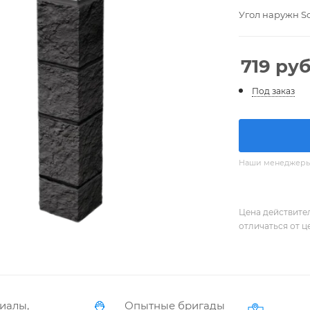
Угол наружн So
719
руб
Под заказ
Наши менеджеры с
Цена действите
отличаться от ц
иалы,
Опытные бригады