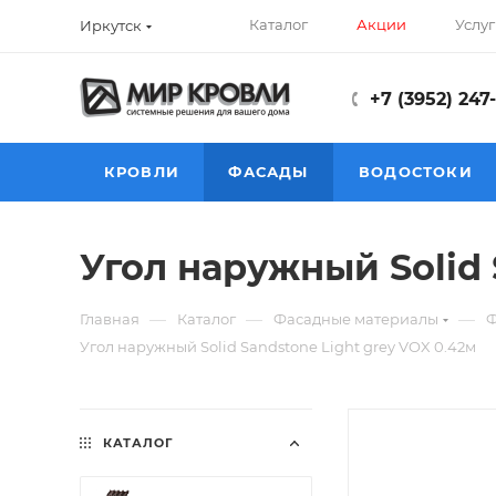
Каталог
Акции
Услуг
Иркутск
+7 (3952) 247
КРОВЛИ
ФАСАДЫ
ВОДОСТОКИ
Угол наружный Solid 
—
—
—
Главная
Каталог
Фасадные материалы
Ф
Угол наружный Solid Sandstone Light grey VOX 0.42м
КАТАЛОГ