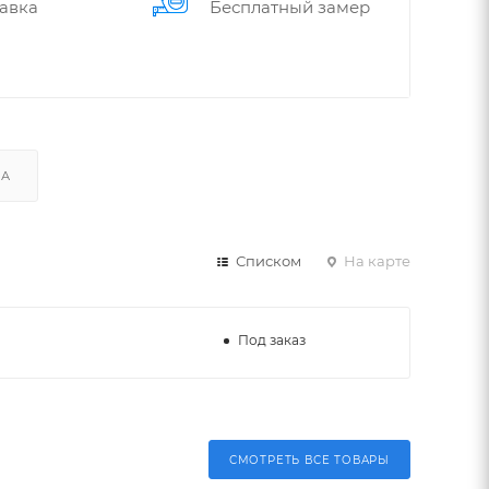
авка
Бес­плат­ный замер
КА
Списком
На карте
Под заказ
СМОТРЕТЬ ВСЕ ТОВАРЫ