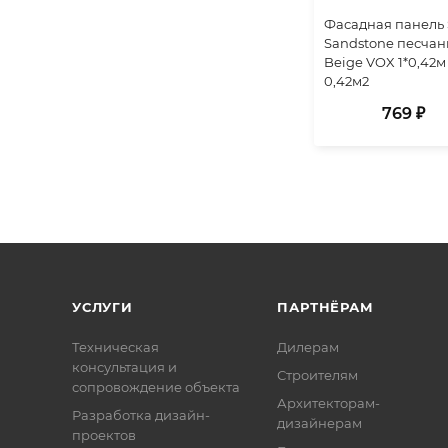
Фасадная панель 
Sandstone песчан
Beige VOX 1*0,42м
0,42м2
769 ₽
УСЛУГИ
ПАРТНЁРАМ
Техническая
Дилерам
консультация и
Строителям
сопровождение объекта
Архитекторам-
Разработка дизайн-
дизайнерам
проектов