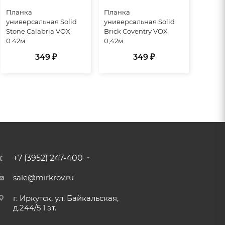
Планка
Планка
универсальная Solid
универсальная Solid
Stone Calabria VOX
Brick Coventry VOX
0.42м
0,42м
349 ₽
349 ₽
+7 (3952) 247-400
sale@mirkrov.ru
г. Иркутск, ул. Байкальская,
д.244/5 1 эт.