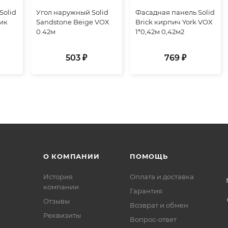
Solid
Угол наружный Solid
Фасадная панель Solid
ик
Sandstone Beige VOX
Brick кирпич York VOX
0.42м
1*0,42м 0,42м2
503 ₽
769 ₽
О КОМПАНИИ
ПОМОЩЬ
История
Оплата и доставка
компании
Гарантия
Отзывы
Возврат и обмен
Реквизиты
Вопрос-ответ