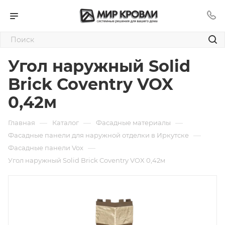
Угол наружный Solid
Brick Coventry VOX
0,42м
—
—
—
Главная
Каталог
Фасадные материалы
—
Фасадные панели для наружной отделки в Иркутске
—
Фасадные панели Vox
Угол наружный Solid Brick Coventry VOX 0,42м