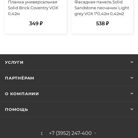
Планка универсальная
Фасадная панель Solid
Solid Brick Coventry VOX
Sandstone песчаник Light
0,42м
grey VOX 1*0,42м 0,42м2
349 ₽
538 ₽
УСЛУГИ
ПАРТНЁРАМ
О КОМПАНИИ
ПОМОЩЬ
+7 (3952) 247-400