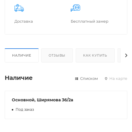
Доставка
Бес­плат­ный замер
НАЛИЧИЕ
ОТЗЫВЫ
КАК КУПИТЬ
ОП
Наличие
Списком
На карте
Основной, Ширямова 36/2а
Под заказ