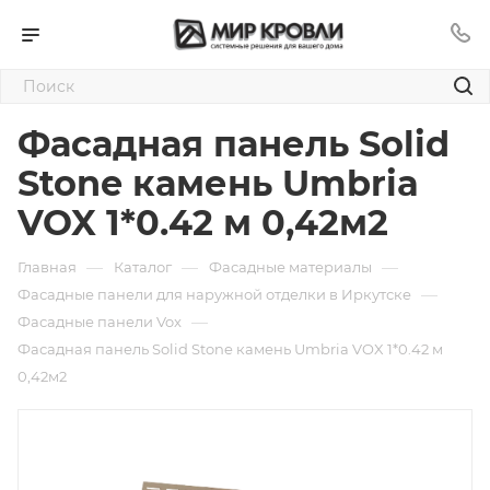
Фасадная панель Solid
Stone камень Umbria
VOX 1*0.42 м 0,42м2
—
—
—
Главная
Каталог
Фасадные материалы
—
Фасадные панели для наружной отделки в Иркутске
—
Фасадные панели Vox
Фасадная панель Solid Stone камень Umbria VOX 1*0.42 м
0,42м2