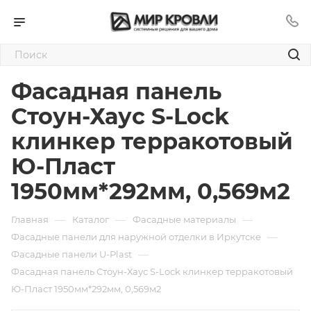
Фасадная панель
Стоун-Хаус S-Lock
клинкер терракотовый
Ю-Пласт
1950мм*292мм, 0,569м2
—
—
—
Главная
Каталог
Фасадные материалы
—
Фасадные панели для наружной отделки в Иркутске
—
Фасадные панели U-Plast
Фасадная панель Стоун-Хаус S-Lock клинкер терракотовый
Ю-Пласт 1950мм*292мм, 0,569м2