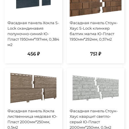
Фасадная панель Хокла S-
Фасадная панель Стоун-
Lock скандинавия
Хаус S-Lock клинкер
полуночно-синий Ю-
балтик магма Ю-Пласт
Пласт 1950мм*197мм, 0,384
1950мм*292мм, 0,57м2
м2
456 ₽
751 ₽
Фасадная панель Хокла
Фасадная панель Стоун-
лиственница медовая Ю-
Хаус кварцит светло-
Пласт 2000мм*250мм,
серый Ю-Пласт
0,5м2
2000мм*250мм, 0,5м2