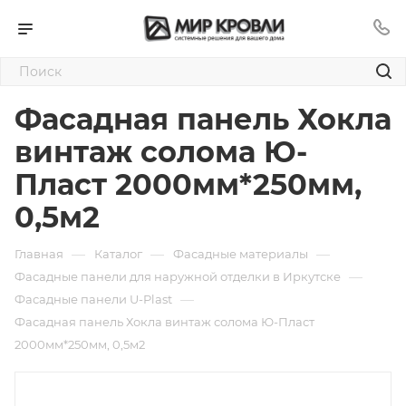
Фасадная панель Хокла
винтаж солома Ю-
Пласт 2000мм*250мм,
0,5м2
—
—
—
Главная
Каталог
Фасадные материалы
—
Фасадные панели для наружной отделки в Иркутске
—
Фасадные панели U-Plast
Фасадная панель Хокла винтаж солома Ю-Пласт
2000мм*250мм, 0,5м2