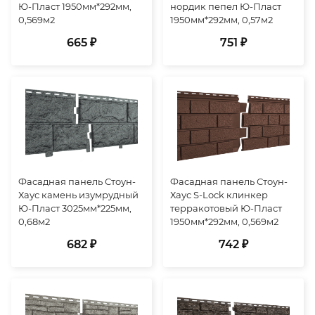
Ю-Пласт 1950мм*292мм,
нордик пепел Ю-Пласт
0,569м2
1950мм*292мм, 0,57м2
665 ₽
751 ₽
Фасадная панель Стоун-
Фасадная панель Стоун-
Хаус камень изумрудный
Хаус S-Lock клинкер
Ю-Пласт 3025мм*225мм,
терракотовый Ю-Пласт
0,68м2
1950мм*292мм, 0,569м2
682 ₽
742 ₽