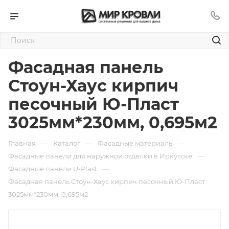
Фасадная панель
Стоун-Хаус кирпич
песочный Ю-Пласт
3025мм*230мм, 0,695м2
—
—
—
Главная
Каталог
Фасадные материалы
—
Фасадные панели для наружной отделки в Иркутске
—
Фасадные панели U-Plast
Фасадная панель Стоун-Хаус кирпич песочный Ю-Пласт
3025мм*230мм, 0,695м2