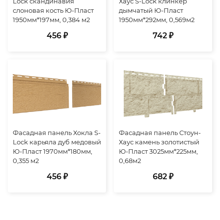
Lock скандинавия
Хаус S-Lock клинкер
слоновая кость Ю-Пласт
дымчатый Ю-Пласт
1950мм*197мм, 0,384 м2
1950мм*292мм, 0,569м2
456 ₽
742 ₽
Фасадная панель Хокла S-
Фасадная панель Стоун-
Lock карьяла дуб медовый
Хаус камень золотистый
Ю-Пласт 1970мм*180мм,
Ю-Пласт 3025мм*225мм,
0,355 м2
0,68м2
456 ₽
682 ₽