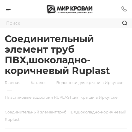
Соединительный
элемент труб
ПВХ,шоколадно-
коричневый Ruplast
—
—
Главная
Каталог
Водостоки для крыши в Иркутске
—
Пластиковые водостоки RUPLAST для крыши в Иркутске
—
Соединительный элемент труб ПВХ,шоколадно-коричневый
Ruplast