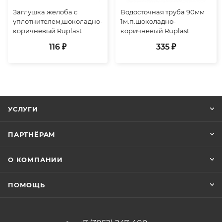
Заглушка желоба с
Водосточная труба 90мм
уплотнителем,шоколадно-
1м.п.шоколадно-
коричневый Ruplast
коричневый Ruplast
116 ₽
335 ₽
УСЛУГИ
ПАРТНЁРАМ
О КОМПАНИИ
ПОМОЩЬ